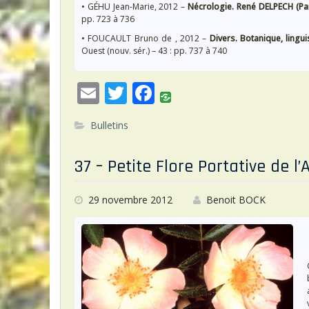
• GÉHU Jean-Marie, 2012 –
Nécrologie. René DELPECH (Pa
pp. 723 à 736
• FOUCAULT Bruno de , 2012 –
Divers. Botanique, lingu
Ouest (nouv. sér.) – 43 : pp. 737 à 740
E
T
F
m
w
ac
Bulletins
ai
itt
e
l
er
b
37 – Petite Flore Portative de l
o
o
29 novembre 2012
Benoit BOCK
k