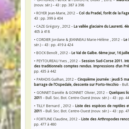
(nouv. sér.) – 43 : pp. 387 à 398
• ROYER Jean-Marie, 2012 –
Col du Pradel, forêt de la Fage
43 : pp. 399 à 404
• CAZE Grégory , 2012 –
La vallée glaciaire du Laurenti. 4è
405 à 418
• CORDIER Jordane & JEANNEAU Marie-Hélène , 2012 –
Le 
sér.) – 43 : pp. 419 à 424
• BOCK Benoît , 2012 –
Le Val de Galbe. 6ème jour, 16 juill
• PEYTOUREAU Yves , 2012 –
Session Sud-Corse 2011. Int
des traditionnels comptes rendus. Impressions d’un Pr
pp. 435 à 442
• PARADIS Guilhan, 2012 –
Cinquième journée : jeudi 5 mai 
barrage de l’Ospedale, descente sur Porto-Vecchio
– Bull
• GONNET Danièle & GONNET Olivier, 2012 –
Quelques li
2011
– Bull. Soc. Bot. Centre-Ouest (nouv. sér.) – 43 : pp. 4
• TILLY Bernard , 2012 –
Liste des espèces de reptiles
2011
– Bull. Soc. Bot. Centre-Ouest (nouv. sér.) – 43 : pp. 4
• FORTUNE Claudine, 2012 –
Liste des Arthropodes renc
pp. 477 à 480