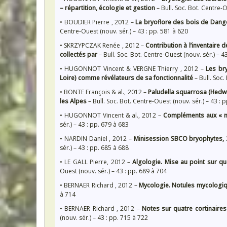
– répartition, écologie et gestion
– Bull. Soc. Bot. Centre-O
• BOUDIER Pierre , 2012 –
La bryoflore des bois de Dangeau
Centre-Ouest (nouv. sér.) – 43 : pp. 581 à 620
• SKRZYPCZAK Renée , 2012 –
Contribution à l’inventaire
collectés par
– Bull. Soc. Bot. Centre-Ouest (nouv. sér.) – 4
• HUGONNOT Vincent & VERGNE Thierry , 2012 –
Les bry
Loire) comme révélateurs de sa fonctionnalité
– Bull. Soc.
• BONTE François & al., 2012 –
Paludella squarrosa (Hedw.
les Alpes
– Bull. Soc. Bot. Centre-Ouest (nouv. sér.) – 43 : 
• HUGONNOT Vincent & al., 2012 –
Compléments aux « mo
sér.) – 43 : pp. 679 à 683
• NARDIN Daniel , 2012 –
Minisession SBCO bryophytes, 2
sér.) – 43 : pp. 685 à 688
• LE GALL Pierre, 2012 –
Algologie. Mise au point sur q
Ouest (nouv. sér.) – 43 : pp. 689 à 704
• BERNAER Richard , 2012 –
Mycologie. Notules mycologiq
à 714
• BERNAER Richard , 2012 –
Notes sur quatre cortinaire
(nouv. sér.) – 43 : pp. 715 à 722