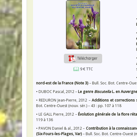
Télécharger
9 € TTC
nord-est de la France (Note 3)
– Bull. Soc. Bot. Centre-Oues
• DUBOC Pascal, 2012 –
Le genre
Biscutella
L. en Auvergne
• REDURON Jean-Pierre, 2012 –
Additions et corrections 
Bot. Centre-Ouest (nouv. sér.) – 43 : pp. 107 à 118
• LE GALL Pierre, 2012 –
Évolution générale de la flore rét
119 à 136
• PAVON Daniel & al., 2012 –
Contribution à la connaissance
(Six-Fours-les-Plages, Var)
– Bull. Soc. Bot. Centre-Ouest (n