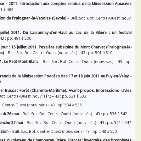
se – 2011. Introduction aux comptes rendus de la Minisession Apiacées
81 à 484
ion de Pralognan-la-Vanoise (Savoie)
– Bull. Soc. Bot. Centre-Ouest (nouv.
juillet 2011. Du Laisonnay-d’en-Haut au Lac de la Glière : un festival
 43 : pp. 491 à 500
our : 15 juillet 2011. Pessière subalpine du Mont Charvet (Pralognan-la-
ns)
– Bull. Soc. Bot. Centre-Ouest (nouv. sér.) – 43 : pp. 501 à 510
11. Le Petit Mont-Blanc
– Bull. Soc. Bot. Centre-Ouest (nouv. sér.) – 43 : pp.
endu de la Minisession Poacées des 17 et 18 juin 2011 au Puy-en-Velay
–
0
e. Bussac-Forêt (Charente-Maritime). Avant-propos. Impressions ravies
Bot. Centre-Ouest (nouv. sér.) – 43 : pp. 531 à 533
t. Centre-Ouest (nouv. sér.) – 43 : pp. 534 à 535
edi 26 mai
– Bull. Soc. Bot. Centre-Ouest (nouv. sér.) – 43 : pp. 536 à 542
manche 27 mai
– Bull. Soc. Bot. Centre-Ouest (nouv. sér.) – 43 : pp. 542 à 547
ssion
– Bull. Soc. Bot. Centre-Ouest (nouv. sér.) – 43 : pp. 548 à 550
ères du plateau de Chambaran (Isère, France) : inventaire des bryophytes