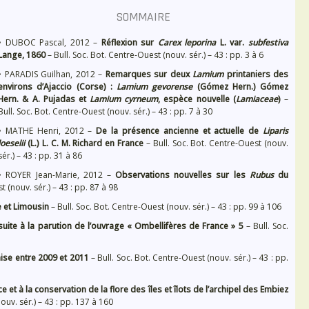
SOMMAIRE
• DUBOC Pascal, 2012 –
Réflexion sur
Carex leporina
L. var.
subfestiva
Lange, 1860
– Bull. Soc. Bot. Centre-Ouest (nouv. sér.) – 43 : pp. 3 à 6
• PARADIS Guilhan, 2012 –
Remarques sur deux
Lamium
printaniers des
environs d’Ajaccio (Corse) :
Lamium gevorense
(Gómez Hern.) Gómez
Hern. & A. Pujadas et
Lamium cyrneum
, espèce nouvelle (
Lamiaceae
)
–
Bull. Soc. Bot. Centre-Ouest (nouv. sér.) – 43 : pp. 7 à 30
• MATHE Henri, 2012 –
De la présence ancienne et actuelle de
Liparis
loeselii
(L.) L. C. M. Richard en France
– Bull. Soc. Bot. Centre-Ouest (nouv.
sér.) – 43 : pp. 31 à 86
• ROYER Jean-Marie, 2012 –
Observations nouvelles sur les
Rubus
du
t (nouv. sér.) – 43 : pp. 87 à 98
 et Limousin
– Bull. Soc. Bot. Centre-Ouest (nouv. sér.) – 43 : pp. 99 à 106
suite à la parution de l’ouvrage « Ombellifères de France » 5
– Bull. Soc.
aise entre 2009 et 2011
– Bull. Soc. Bot. Centre-Ouest (nouv. sér.) – 43 : pp.
 et à la conservation de la flore des îles et îlots de l’archipel des Embiez
ouv. sér.) – 43 : pp. 137 à 160