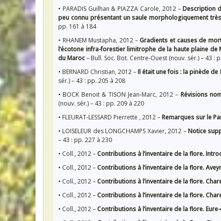
• PARADIS Guilhan & PIAZZA Carole, 2012 –
Description 
peu connu présentant un saule morphologiquement trè
pp. 161 à 184
• RHANEM Mustapha, 2012 –
Gradients et causes de morta
l’écotone infra-forestier limitrophe de la haute plaine de
du Maroc
– Bull. Soc. Bot. Centre-Ouest (nouv. sér.) – 43 : 
• BERNARD Christian, 2012 –
Il était une fois : la pinède 
sér.) – 43 : pp. 205 à 208
• BOCK Benoit & TISON Jean-Marc, 2012 –
Révisions nom
(nouv. sér.) – 43 : pp. 209 à 220
• FLEURAT-LESSARD Pierrette , 2012 –
Remarques sur le Pan
• LOISELEUR des LONGCHAMPS Xavier, 2012 –
Notice supp
– 43 : pp. 227 à 230
• Coll., 2012 –
Contributions à l’inventaire de la flore. Intr
• Coll., 2012 –
Contributions à l’inventaire de la flore. Avey
• Coll., 2012 –
Contributions à l’inventaire de la flore. Char
• Coll., 2012 –
Contributions à l’inventaire de la flore. Cha
• Coll., 2012 –
Contributions à l’inventaire de la flore. Eure-