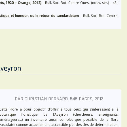
ris, 1920 – Orange, 2012)
– Bull. Soc. Bot. Centre-Ouest (nouv. sér.) – 43 :
istique et humour, ou le retour du canulardetum
– Bull. Soc. Bot. Centre-
’Aveyron
PAR CHRISTIAN BERNARD, 545 PAGES, 2012
Cette Flore a pour objectif d’offrir à tous ceux qui s’intéressent à la
botanique floristique de l’Aveyron (chercheurs, enseignants,
aménageurs…) un inventaire aussi complet que possible de la flore
vasculaire connue actuellement, accessible par des clés de détermination,