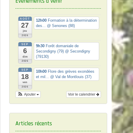
Événements à venir
AOÛT
12h00
Formation à la détermination
27
des...
@ Senones (88)
jeu
2026
SEP
9h30
Forêt domaniale de
6
Secondigny (79)
@ Secondigny
(79130)
dim
2026
SEP
10h00
Flore des grèves exondées
18
et mil...
@ Val de Montlouis (37)
ven
2026
Ajouter
Voir le calendrier
Articles récents