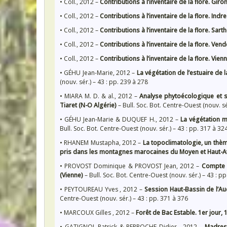
• Coll., 2012 –
Contributions à l’inventaire de la flore. Giro
• Coll., 2012 –
Contributions à l’inventaire de la flore. Indre
• Coll., 2012 –
Contributions à l’inventaire de la flore. Sart
• Coll., 2012 –
Contributions à l’inventaire de la flore. Ven
• Coll., 2012 –
Contributions à l’inventaire de la flore. Vien
• GÉHU Jean-Marie, 2012 –
La végétation de l’estuaire de 
(nouv. sér.) – 43 : pp. 239 à 278
• MIARA M. D. & al., 2012 –
Analyse phytoécologique et 
Tiaret (N-O Algérie)
– Bull. Soc. Bot. Centre-Ouest (nouv. sé
• GÉHU Jean-Marie & DUQUEF H., 2012 –
La végétation m
Bull. Soc. Bot. Centre-Ouest (nouv. sér.) – 43 : pp. 317 à 32
• RHANEM Mustapha, 2012 –
La topoclimatologie, un thèm
pris dans les montagnes marocaines du Moyen et Haut-A
• PROVOST Dominique & PROVOST Jean, 2012 –
Compte r
(Vienne)
– Bull. Soc. Bot. Centre-Ouest (nouv. sér.) – 43 : p
• PEYTOUREAU Yves , 2012 –
Session Haut-Bassin de l’Au
Centre-Ouest (nouv. sér.) – 43 : pp. 371 à 376
• MARCOUX Gilles , 2012 –
Forêt de Bac Estable. 1er jour, 1
• GATIGNOL Patrick & PERROCHE Didier , 2012 –
Madres 