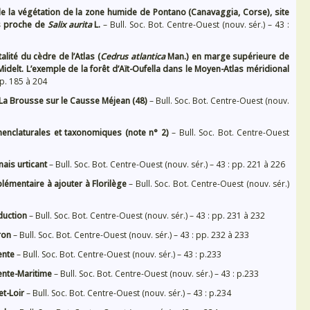
de la végétation de la zone humide de Pontano (Canavaggia, Corse), site
s proche de
Salix aurita
L.
– Bull. Soc. Bot. Centre-Ouest (nouv. sér.) – 43 :
lité du cèdre de l’Atlas (
Cedrus atlantica
Man.) en marge supérieure de
 Midelt. L’exemple de la forêt d’Aït-Oufella dans le Moyen-Atlas méridional
pp. 185 à 204
de La Brousse sur le Causse Méjean (48)
– Bull. Soc. Bot. Centre-Ouest (nouv.
enclaturales et taxonomiques (note n° 2)
– Bull. Soc. Bot. Centre-Ouest
ais urticant
– Bull. Soc. Bot. Centre-Ouest (nouv. sér.) – 43 : pp. 221 à 226
lémentaire à ajouter à Florilège
– Bull. Soc. Bot. Centre-Ouest (nouv. sér.)
oduction
– Bull. Soc. Bot. Centre-Ouest (nouv. sér.) – 43 : pp. 231 à 232
ron
– Bull. Soc. Bot. Centre-Ouest (nouv. sér.) – 43 : pp. 232 à 233
ente
– Bull. Soc. Bot. Centre-Ouest (nouv. sér.) – 43 : p.233
rente-Maritime
– Bull. Soc. Bot. Centre-Ouest (nouv. sér.) – 43 : p.233
et-Loir
– Bull. Soc. Bot. Centre-Ouest (nouv. sér.) – 43 : p.234