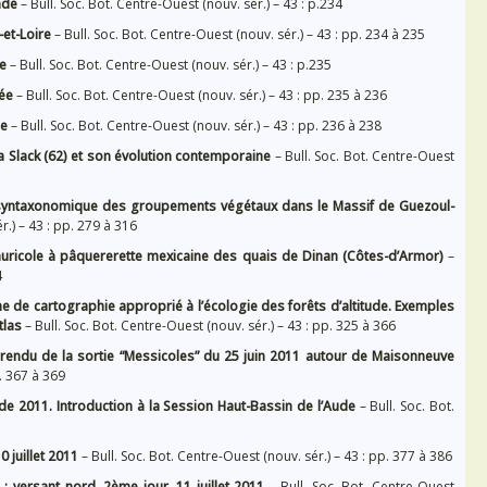
nde
– Bull. Soc. Bot. Centre-Ouest (nouv. sér.) – 43 : p.234
-et-Loire
– Bull. Soc. Bot. Centre-Ouest (nouv. sér.) – 43 : pp. 234 à 235
he
– Bull. Soc. Bot. Centre-Ouest (nouv. sér.) – 43 : p.235
dée
– Bull. Soc. Bot. Centre-Ouest (nouv. sér.) – 43 : pp. 235 à 236
ne
– Bull. Soc. Bot. Centre-Ouest (nouv. sér.) – 43 : pp. 236 à 238
la Slack (62) et son évolution contemporaine
– Bull. Soc. Bot. Centre-Ouest
syntaxonomique des groupements végétaux dans le Massif de Guezoul-
r.) – 43 : pp. 279 à 316
uricole à pâquererette mexicaine des quais de Dinan (Côtes-d’Armor)
–
4
e de cartographie approprié à l’écologie des forêts d’altitude. Exemples
tlas
– Bull. Soc. Bot. Centre-Ouest (nouv. sér.) – 43 : pp. 325 à 366
endu de la sortie “Messicoles” du 25 juin 2011 autour de Maisonneuve
p. 367 à 369
de 2011. Introduction à la Session Haut-Bassin de l’Aude
– Bull. Soc. Bot.
0 juillet 2011
– Bull. Soc. Bot. Centre-Ouest (nouv. sér.) – 43 : pp. 377 à 386
: versant nord. 2ème jour, 11 juillet 2011
– Bull. Soc. Bot. Centre-Ouest