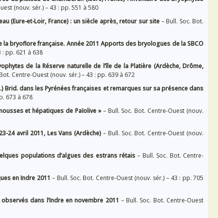
uest (nouv. sér.) – 43 : pp. 551 à 580
 (Eure-et-Loir, France) : un siècle après, retour sur site
– Bull. Soc. Bot.
 de la bryoflore française. Année 2011 Apports des bryologues de la SBCO
3 : pp. 621 à 638
ophytes de la Réserve naturelle de l’île de la Platière (Ardèche, Drôme,
 Bot. Centre-Ouest (nouv. sér.) – 43 : pp. 639 à 672
) Brid. dans les Pyrénées françaises et remarques sur sa présence dans
pp. 673 à 678
usses et hépatiques de Païolive »
– Bull. Soc. Bot. Centre-Ouest (nouv.
3-24 avril 2011, Les Vans (Ardèche)
– Bull. Soc. Bot. Centre-Ouest (nouv.
uelques populations d’algues des estrans rétais
– Bull. Soc. Bot. Centre-
ues en Indre 2011
– Bull. Soc. Bot. Centre-Ouest (nouv. sér.) – 43 : pp. 705
s observés dans l’Indre en novembre 2011
– Bull. Soc. Bot. Centre-Ouest