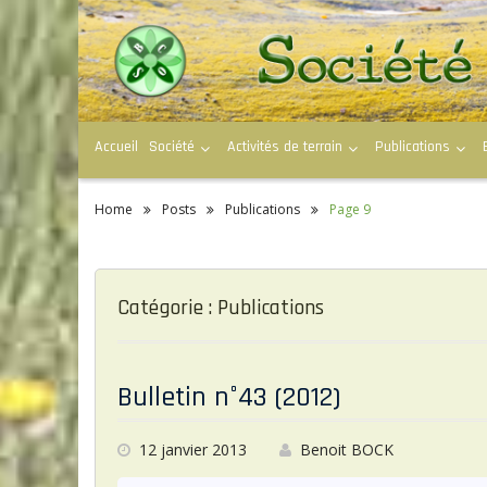
S
k
i
p
t
o
c
Accueil
Société
Activités de terrain
Publications
o
n
t
e
Home
Posts
Publications
Page 9
n
t
Catégorie : Publications
Bulletin n°43 (2012)
12 janvier 2013
Benoit BOCK