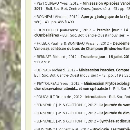
• PEYTOUREAU Yves , 2012 –
Minisession Apiacées Vanoi
2011
– Bull. Soc. Bot. Centre-Ouest (nouv. sér.) – 43 : pp. 4
• BONNEAU Vincent , 2012 –
Aperçu géologique de la rég
sér.) – 43 : pp. 485 à 490
• BERCHTOLD Jean-Pierre , 2012 –
Premier jour : 14 
d’Ombellifères
– Bull. Soc. Bot. Centre-Ouest (nouv. sér.) –
• FRILEUX Pauline & BONNEAU Vincent , 2012 –
Deuxième j
Vanoise), et hêtraie du bois de Champion (Brides-les-Bai
• BERNAER Richard , 2012 –
Troisième jour : 16 juillet 20
511 à 518
• BERNAER Richard , 2012 –
Minisession Poacées. Compte r
Bull. Soc. Bot. Centre-Ouest (nouv. sér.) – 43 : pp. 519 à 53
• PEYTOUREAU Yves , 2012 –
Minisession Phytosociologi
d’un observateur attentif… et non spécialiste !
– Bull. Soc. 
• FOUCAULT Bruno de , 2012 –
Introduction
– Bull. Soc. Bo
• SENNEVILLE J.-P. & GUITTON H., 2012 –
La journée du sam
• SENNEVILLE J.-P. & GUITTON H., 2012 –
La journée du di
• SENNEVILLE J.-P. & GUITTON H., 2012 –
Synthèse et discu
• HUGONNOT Vincent & al., 2012 –
Bryologie. Les tourbi