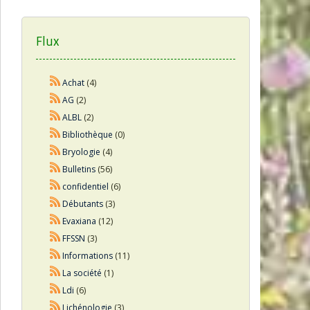
Flux
Achat
(4)
AG
(2)
ALBL
(2)
Bibliothèque
(0)
Bryologie
(4)
Bulletins
(56)
confidentiel
(6)
Débutants
(3)
Evaxiana
(12)
FFSSN
(3)
Informations
(11)
La société
(1)
Ldi
(6)
Lichénologie
(3)