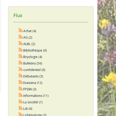
Flux
Achat
(4)
AG
(2)
ALBL
(2)
Bibliothèque
(0)
Bryologie
(4)
Bulletins
(56)
confidentiel
(6)
Débutants
(3)
Evaxiana
(12)
FFSSN
(3)
Informations
(11)
La société
(1)
Ldi
(6)
Lichénologie
(3)