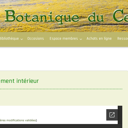
Bibliothèque
Occasions
Espace membres
Achats en ligne
Resso
ement intérieur