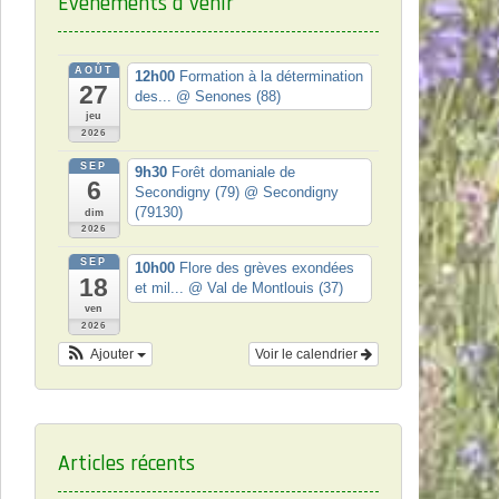
Événements à venir
AOÛT
12h00
Formation à la détermination
27
des...
@ Senones (88)
jeu
2026
SEP
9h30
Forêt domaniale de
6
Secondigny (79)
@ Secondigny
(79130)
dim
2026
SEP
10h00
Flore des grèves exondées
18
et mil...
@ Val de Montlouis (37)
ven
2026
Ajouter
Voir le calendrier
Articles récents