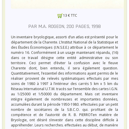
13 € TTC
PAR M.A. ROGEON, 200 PAGES, 1998
Un inventaire bryologique, assorti d’un atlas est présenté pour le
département de la Charente. L’Institut National de la Statistique et
des Études Économiques (I.N.S.E.E.) attribue à ce département le
numéro 16. Conformément à un usage maintenant répandu, (16)
dans ce travail désigne cette entité administrative ou son
territoire. Ceci permet d’éviter la confusion avec le fleuve
Charente dont, bien entendu, il sera également question.
Quantitativement, l’essentiel des informations ayant permis de le
réaliser provient de relevés systématiques effectués par mes
soins de 1980 à 1997 à l’intérieur des carrés 5 km x 5 km du
Réseau International U.T.M. tracés sur l’ensemble des cartes I.G.N.
au 1/25000 et 1/50000 du département. Mais cet inventaire
intègre également de nombreuses et importantes données,
accumulées durant la période 1950-1980. effectuées par un petit
nombre de sociétaires de la S.B.C.O. qui. profitant de la
compétence et de l’autorité de R. B. PIERROTen matière de
Bryologie, ont désiré s’investir dans cette discipline difficile à
appréhender. Leurs recherches. effectuées au début, de manière