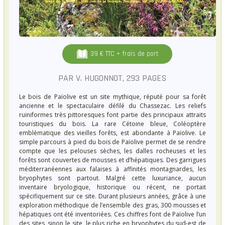
39 € TTC + frais de port
PAR V. HUGONNOT, 293 PAGES
Le bois de Païolive est un site mythique, réputé pour sa forêt
ancienne et le spectaculaire défilé du Chassezac. Les reliefs
ruiniformes très pittoresques font partie des principaux attraits
touristiques du bois. La rare Cétoine bleue, Coléoptère
emblématique des vieilles forêts, est abondante à Païolive. Le
simple parcours à pied du bois de Païolive permet de se rendre
compte que les pelouses sèches, les dalles rocheuses et les
forêts sont couvertes de mousses et d’hépatiques. Des garrigues
méditerranéennes aux falaises à affinités montagnardes, les
bryophytes sont partout. Malgré cette luxuriance, aucun
inventaire bryologique, historique ou récent, ne portait
spécifiquement sur ce site. Durant plusieurs années, grâce à une
exploration méthodique de l’ensemble des gras, 300 mousses et
hépatiques ont été inventoriées. Ces chiffres font de Païolive l’un
des sites, sinon le site, le plus riche en bryophytes du sud-est de