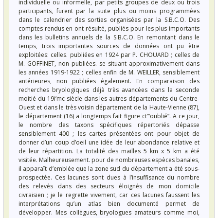
individuelle ou informelle, par petits groupes de deux ou trois
participants, furent par la suite plus ou moins programmées
dans le calendrier des sorties organisées par la S.B.C.O. Des
comptes rendus en ont résulté, publiés pour les plus importants
dans les bulletins annuels de la S.B.C.O. En remontant dans le
temps, trois importantes sources de données ont pu ètre
exploitées: celles. publiées en 1924 par P. CHOUARD ; celles de
M. GOFFINET, non publiées. se situant approximativement dans
les années 1919-1922 ; celles enfin de M. WEILLER, sensiblement
antérieures, non publiées également. En comparaison des
recherches bryologiques déjà très avancées dans la seconde
moitié du 19i’mc siècle dans les autres départements du Centre-
Ouest et dans le très voisin département de la Haute-Vienne (87),
le département (16) a longtemps fait figure ct”‘oublié”. A ce jour,
le nombre des taxons spécifiques répertoriés dépasse
sensiblement 400 ; les cartes présentées ont pour objet de
donner d’un coup d’oeil une idée de leur abondance relative et
de leur répartition. La totalité des mailles 5 km x 5 km a été
visitée. Malheureusement. pour de nombreuses espèces banales,
il apparaît d’emblée que la zone sud du département a été sous-
prospectée. Ces lacunes sont dues à l’insuffisance du nombre
des relevés dans des secteurs éloignés de mon domicile
civraisien ; je le regrette vivement, car ces lacunes faussent les
interprétations qu’un atlas bien documenté permet de
développer. Mes collègues, bryologues amateurs comme moi,