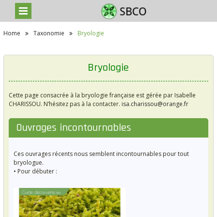
S
Home
Taxonomie
Bryologie
k
i
p
t
Bryologie
o
c
o
Cette page consacrée à la bryologie française est gérée par Isabelle
n
CHARISSOU. N’hésitez pas à la contacter.
isa.charissou@orange.fr
t
e
n
Ouvrages incontournables
t
Ces ouvrages récents nous semblent incontournables pour tout
bryologue.
• Pour débuter :