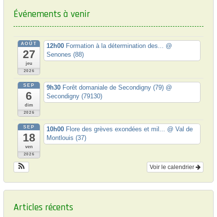
Événements à venir
AOÛT
12h00
Formation à la détermination des...
@
27
Senones (88)
jeu
2026
SEP
9h30
Forêt domaniale de Secondigny (79)
@
6
Secondigny (79130)
dim
2026
SEP
10h00
Flore des grèves exondées et mil...
@ Val de
18
Montlouis (37)
ven
2026
Voir le calendrier
Articles récents