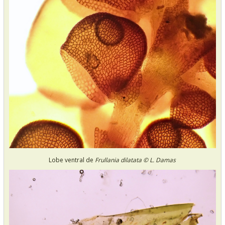
Lobe ventral de
Frullania dilatata © L. Damas