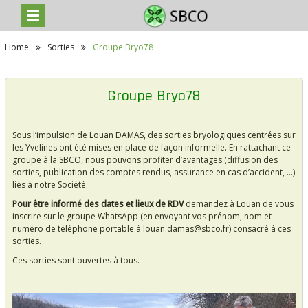
S
Home
Sorties
Groupe Bryo78
k
i
p
t
Groupe Bryo78
o
c
o
Sous l’impulsion de Louan DAMAS, des sorties bryologiques centrées sur
n
les Yvelines ont été mises en place de façon informelle. En rattachant ce
t
groupe à la SBCO, nous pouvons profiter d’avantages (diffusion des
e
sorties, publication des comptes rendus, assurance en cas d’accident, …)
n
liés à notre Société.
t
Pour être informé des dates et lieux de RDV
demandez à Louan de vous
inscrire sur le groupe WhatsApp (en envoyant vos prénom, nom et
numéro de téléphone portable à louan.damas@sbco.fr) consacré à ces
sorties.
Ces sorties sont ouvertes à tous.