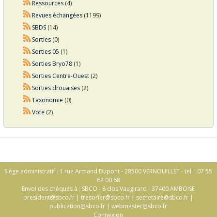
Ressources
(4)
Revues échangées
(1199)
SBDS
(14)
Sorties
(0)
Sorties 05
(1)
Sorties Bryo78
(1)
Sorties Centre-Ouest
(2)
Sorties drouaises
(2)
Taxonomie
(0)
Vote
(2)
Siège administratif : 1 rue Armand Dupont - 28500 VERNOUILLET - tel. : 07 55
64 00 68
Envoi des chèques à : SBCO - 8 clos Vaugirard - 37400 AMBOISE
president@sbco.fr
|
tresorier@sbco.fr
|
secretaire@sbco.fr
|
publication@sbco.fr
|
webmaster@sbco.fr
Connexion