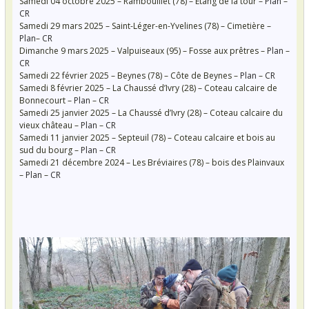
Samedi 04 octobre 2025 – Rambouillet (78) – Étang de la tour –
Plan
–
CR
Samedi 29 mars 2025 – Saint-Léger-en-Yvelines (78) – Cimetière –
Plan
–
CR
Dimanche 9 mars 2025 – Valpuiseaux (95) – Fosse aux prêtres –
Plan
–
CR
Samedi 22 février 2025 – Beynes (78) – Côte de Beynes –
Plan
–
CR
Samedi 8 février 2025 – La Chaussé d’Ivry (28) – Coteau calcaire de
Bonnecourt –
Plan
–
CR
Samedi 25 janvier 2025 – La Chaussé d’Ivry (28) – Coteau calcaire du
vieux château –
Plan
–
CR
Samedi 11 janvier 2025 – Septeuil (78) – Coteau calcaire et bois au
sud du bourg –
Plan
–
CR
Samedi 21 décembre 2024 – Les Bréviaires (78) – bois des Plainvaux
–
Plan
–
CR