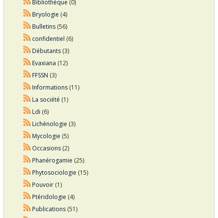
Bibliothèque
(0)
Bryologie
(4)
Bulletins
(56)
confidentiel
(6)
Débutants
(3)
Evaxiana
(12)
FFSSN
(3)
Informations
(11)
La société
(1)
Ldi
(6)
Lichénologie
(3)
Mycologie
(5)
Occasions
(2)
Phanérogamie
(25)
Phytosociologie
(15)
Pouvoir
(1)
Ptéridologie
(4)
Publications
(51)