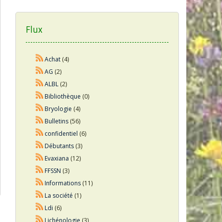
Flux
Achat
(4)
AG
(2)
ALBL
(2)
Bibliothèque
(0)
Bryologie
(4)
Bulletins
(56)
confidentiel
(6)
Débutants
(3)
Evaxiana
(12)
FFSSN
(3)
Informations
(11)
La société
(1)
Ldi
(6)
Lichénologie
(3)