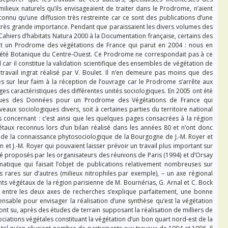
milieux naturels qu’ils envisageaient de traiter dans le Prodrome, n’aient
connu qu’une diffusion très restreinte car ce sont des publications d’une
très grande importance. Pendant que paraissaient les divers volumes des
Cahiers d’habitats Natura 2000 à la Documentation française, certains des
nt un Prodrome des végétations de France qui parut en 2004 : nous en
ciété Botanique du Centre-Ouest. Ce Prodrome ne correspondait pas à ce
car il constitue la validation scientifique des ensembles de végétation de
ravail ingrat réalisé par V. Boulet. Il n’en demeure pas moins que des
 sur leur faim à la réception de l’ouvrage car le Prodrome s’arrête aux
tèges caractéristiques des différentes unités sociologiques. En 2005 ont été
iques des Données pour un Prodrome des Végétations de France qui
aux sociologiques divers, soit à certaines parties du territoire national
s concernant : c’est ainsi que les quelques pages consacrées à la région
étaux reconnus lors d’un bilan réalisé dans les années 80 et n’ont donc
lan de la connaissance phytosociologique de la Bourgogne de J.-M. Royer et
et J.-M. Royer qui pouvaient laisser prévoir un travail plus important sur
té proposés par les organisateurs des réunions de Paris (1994) et d’Orsay
matique qui faisait l’objet de publications relativement nombreuses sur
lus rares sur d’autres (milieux nitrophiles par exemple), – un axe régional
 végétaux de la région parisienne de M. Bournérias, G. Arnal et C. Bock
ité entre les deux axes de recherches s’explique parfaitement, une bonne
nsable pour envisager la réalisation d’une synthèse qu’est la végétation
in ont su, après des études de terrain supposant la réalisation de milliers de
ciations végétales constituant la végétation d’un bon quart nord-est de la