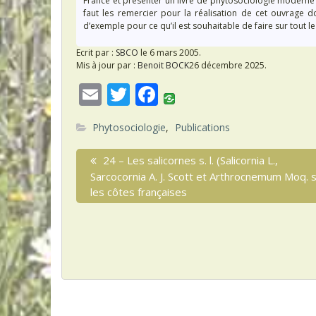
France et présenter un livre de phytosociologie moderne 
faut les remercier pour la réalisation de cet ouvrage do
d’exemple pour ce qu’il est souhaitable de faire sur tout le 
Ecrit par :
SBCO
le 6 mars 2005.
Mis à jour par :
Benoit BOCK
26 décembre 2025.
E
T
F
m
w
ac
Phytosociologie
,
Publications
ai
itt
e
N
l
er
b
P
24 – Les salicornes s. l. (Salicornia L.,
a
r
Sarcocornia A. J. Scott et Arthrocnemum Moq. 
o
e
les côtes françaises
v
o
v
i
k
i
o
g
u
s
a
p
t
o
s