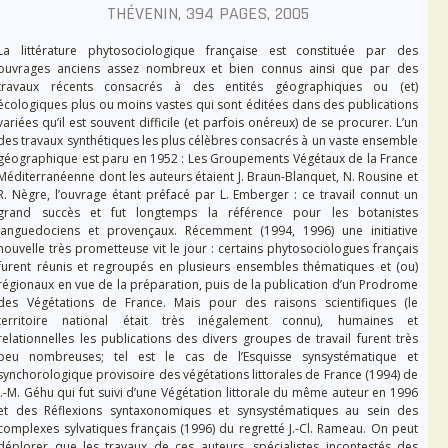
THÉVENIN, 394 PAGES, 2005
La littérature phytosociologique française est constituée par des
ouvrages anciens assez nombreux et bien connus ainsi que par des
travaux récents consacrés à des entités géographiques ou (et)
écologiques plus ou moins vastes qui sont éditées dans des publications
variées qu’il est souvent difficile (et parfois onéreux) de se procurer. L’un
des travaux synthétiques les plus célèbres consacrés à un vaste ensemble
géographique est paru en 1952 : Les Groupements Végétaux de la France
Méditerranéenne dont les auteurs étaient J. Braun-Blanquet, N. Rousine et
R. Nègre, l’ouvrage étant préfacé par L. Emberger : ce travail connut un
grand succès et fut longtemps la référence pour les botanistes
languedociens et provençaux. Récemment (1994, 1996) une initiative
nouvelle très prometteuse vit le jour : certains phytosociologues français
furent réunis et regroupés en plusieurs ensembles thématiques et (ou)
régionaux en vue de la préparation, puis de la publication d’un Prodrome
des Végétations de France. Mais pour des raisons scientifiques (le
territoire national était très inégalement connu), humaines et
relationnelles les publications des divers groupes de travail furent très
peu nombreuses; tel est le cas de l’Esquisse synsystématique et
synchorologique provisoire des végétations littorales de France (1994) de
J.-M. Géhu qui fut suivi d’une Végétation littorale du même auteur en 1996
et des Réflexions syntaxonomiques et synsystématiques au sein des
complexes sylvatiques français (1996) du regretté J.-Cl. Rameau. On peut
déplorer que les travaux de ces auteurs, spécialistes incontestés des