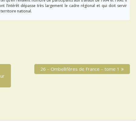
tel qu’en rêvaient nombre de participants aux travaux de 1994 et 1996. Il
nt l’intérêt dépasse très largement le cadre régional et qui doit servir
territoire national.
N
26 – Ombellifères de France – tome 1
e
sur
x
t
p
o
s
t
: