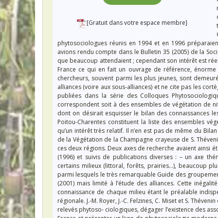
[Gratuit dans votre espace membre]
phytosociologues réunis en 1994 et en 1996 préparaie
avions rendu compte dans le Bulletin 35 (2005) de la So
que beaucoup attendaient ; cependant son intérêt est réel 
France ce qui en fait un ouvrage de référence, énorme t
chercheurs, souvent parmi les plus jeunes, sont demeurés
alliances (voire aux sous-alliances) et ne cite pas les cor
publiées dans la série des Colloques Phytosociolog
correspondent soit à des ensembles de végétation de nive
dont on désirait esquisser le bilan des connaissances le
Poitou-Charentes constituent la liste des ensembles vég
qu’un intérêt très relatif. Il n’en est pas de même du Bi
de la Végétation de la Champagne crayeuse de S. Thévenin 
ces deux régions. Deux axes de recherche avaient ainsi é
(1996) et suivis de publications diverses : – un axe thé
certains milieux (littoral, forêts, prairies…), beaucoup p
parmi lesquels le très remarquable Guide des groupements
(2001) mais limité à l’étude des alliances. Cette inégal
connaissance de chaque milieu étant le préalable indispe
régionale. J.-M. Royer, J.-C. Felzines, C. Miset et S. Théven
relevés phytoso- ciologiques, dégager l’existence des asso