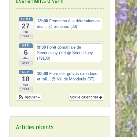
Événements à venir
AOÛT
12h00
Formation à la détermination
27
des...
@ Senones (88)
jeu
2026
SEP
9h30
Forêt domaniale de
6
Secondigny (79)
@ Secondigny
(79130)
dim
2026
SEP
10h00
Flore des grèves exondées
18
et mil...
@ Val de Montlouis (37)
ven
2026
Ajouter
Voir le calendrier
Articles récents