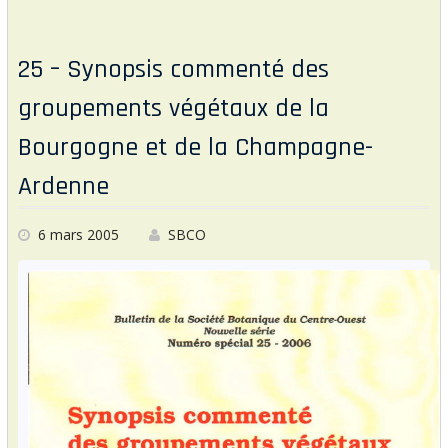
l
er
b
o
25 – Synopsis commenté des
o
groupements végétaux de la
k
Bourgogne et de la Champagne-
Ardenne
6 mars 2005
SBCO