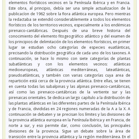
elementos florísticos vecinos en la Península Ibérica y en Francia.
Este obra, al principio, debía ser una simple actualizacíon de la
publicacíon de 1962 sobre la flora atlántica europea. Pero mientras
la redactaba se extendió considerablemente a todos los elementos
florísticos de los territorios vecinos, especialmente a los endémicas
pirenaico-cantábricas. Después de una breve historia del
conocimiento del elemento fitogeográfico atlántico y del examen de
los principios de delimitación de los elementos florísticos, en primer
lugar se estudian ocho categorías de especies euatlánticas,
precisando la distribución geográfica de cada uno de los taxones. A
continuación, se hace lo mismo con siete categorías de plantas
subatlánticas y con los elementos vecinos: atlánticas
medioeuropeas, atlánticas mediterráneas, lateatlánticas,
pseudoatlánticas, y también con varias categorías cuya area de
repartición está cerca de la provincia atlántica. Entre ellas, se tienen
en cuenta todas las subalpinas y las alpinas pirenaico-cantábricas,
así como las pirenaico-cantábricas de la vertiente sur y las
pirenaicas orientales. Se dedica un largo capítulo a la distribución de
las plantas atlánticas en las diferentes partes de la Península Ibérica
y de Francia, divididas en 24 regiones numeradas de la A a la X. A
continuación se debaten y se precisan los límites y las divisiones de
la provincia atlántica europea en la Península Ibérica y en Francia, de
norte a sur, y eso permite dar, como conclusión, las principales
divisiones de la provincia. Sigue un debate sobre la área de
transición entre la provincia atlántica y la región mediterránea. En el