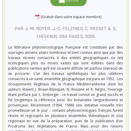
Épuisée
[Gratuit dans votre espace membre]
PAR J.-M. ROYER, J.-C. FELZINES, C. MISSET & S.
THÉVENIN, 394 PAGES, 2005
La littérature phytosociologique française est constituée par des
ouvrages anciens assez nombreux et bien connus ainsi que par des
travaux récents consacrés à des entités géographiques ou (et)
écologiques plus ou moins vastes qui sont éditées dans des
publications variées qu’il est souvent difficile (et parfois onéreux) de
se procurer. L’un des travaux synthétiques les plus célèbres
consacrés à un vaste ensemble géographique est paru en 1952 : Les
Groupements Végétaux de la France Méditerranéenne dont les
auteurs étaient J. Braun-Blanquet, N. Rousine et R. Nègre, l’ouvrage
étant préfacé par L. Emberger : ce travail connut un grand succès et
fut longtemps la référence pour les botanistes languedociens et
provençaux. Récemment (1994, 1996) une initiative nouvelle très
prometteuse vit le jour : certains phytosociologues français furent
réunis et regroupés en plusieurs ensembles thématiques et (ou)
régionaux en vue de la préparation, puis de la publication d’un
Prodrome des Végétations de France. Mais pour des raisons