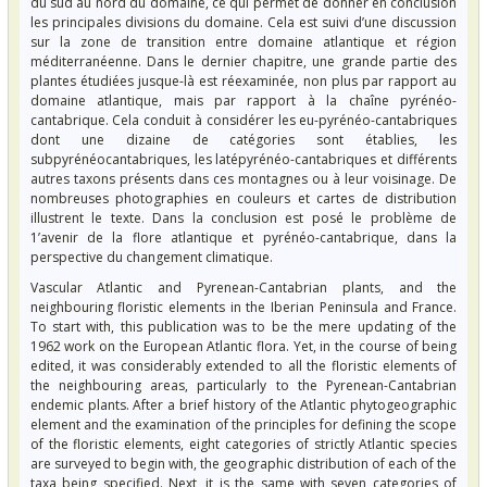
du sud au nord du domaine, ce qui permet de donner en conclusion
les principales divisions du domaine. Cela est suivi d’une discussion
sur la zone de transition entre domaine atlantique et région
méditerranéenne. Dans le dernier chapitre, une grande partie des
plantes étudiées jusque-là est réexaminée, non plus par rapport au
domaine atlantique, mais par rapport à la chaîne pyrénéo-
cantabrique. Cela conduit à considérer les eu-pyrénéo-cantabriques
dont une dizaine de catégories sont établies, les
subpyrénéocantabriques, les latépyrénéo-cantabriques et différents
autres taxons présents dans ces montagnes ou à leur voisinage. De
nombreuses photographies en couleurs et cartes de distribution
illustrent le texte. Dans la conclusion est posé le problème de
1’avenir de la flore atlantique et pyrénéo-cantabrique, dans la
perspective du changement climatique.
Vascular Atlantic and Pyrenean-Cantabrian plants, and the
neighbouring floristic elements in the Iberian Peninsula and France.
To start with, this publication was to be the mere updating of the
1962 work on the European Atlantic flora. Yet, in the course of being
edited, it was considerably extended to all the floristic elements of
the neighbouring areas, particularly to the Pyrenean-Cantabrian
endemic plants. After a brief history of the Atlantic phytogeographic
element and the examination of the principles for defining the scope
of the floristic elements, eight categories of strictly Atlantic species
are surveyed to begin with, the geographic distribution of each of the
taxa being specified. Next, it is the same with seven categories of