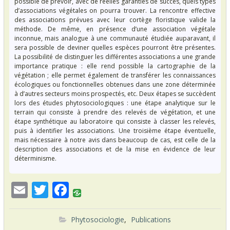
possible de prévoir, avec de réelles garanties de succès, quels types
d’associations végétales on pourra trouver. La rencontre effective
des associations prévues avec leur cortège floristique valide la
méthode. De même, en présence d’une association végétale
inconnue, mais analogue à une communauté étudiée auparavant, il
sera possible de deviner quelles espèces pourront être présentes.
La possibilité de distinguer les différentes associations a une grande
importance pratique : elle rend possible la cartographie de la
végétation ; elle permet également de transférer les connaissances
écologiques ou fonctionnelles obtenues dans une zone déterminée
à d’autres secteurs moins prospectés, etc. Deux étapes se succèdent
lors des études phytosociologiques : une étape analytique sur le
terrain qui consiste à prendre des relevés de végétation, et une
étape synthétique au laboratoire qui consiste à classer les relevés,
puis à identifier les associations. Une troisième étape éventuelle,
mais nécessaire à notre avis dans beaucoup de cas, est celle de la
description des associations et de la mise en évidence de leur
déterminisme.
E
T
F
m
w
ac
ai
itt
e
Phytosociologie
,
Publications