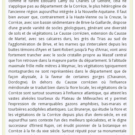
comme le furent Édouard Lamy ou Charles Le Gendre, cela ne
s’applique pas au département de la Corrèze, le plus hétérogène de
l’ancienne région aujourd’hui intégrée à la Nouvelle-Aquitaine. Il faut
bien avouer que, contrairement à la Haute-Vienne ou la Creuse, la
Corrèze, avec son bassin sédimentaire de Brive-la-Gaillarde, dispose
d’une grande variété de socles géologiques, générant une diversité
de sols et de végétations. Le Causse corrézien, extension du Causse
de Martel, avec ses calcaires durs, les grès du Trias au sud de
l’agglomération de Brive, et les marnes qui s’intercalent depuis les
buttes témoins d’Ayen et Saint-Robert jusqu’à Puy d’Arnac, vont ainsi
fortement trancher avec le socle cristallin propre au Massif central
que l’on retrouve dans la majeure partie du département. Si l’altitude
maximale frôle mille mètres à Meymac, les végétations typiquement
montagnardes ne sont représentées dans le département que de
façon abyssale, à la faveur de certaines gorges (Chavanon,
Dordogne). En dehors du Causse corrézien où l’influence
méridionale se traduit bien dans la flore locale, les végétations de la
Corrèze sont surtout soumises à l’influence atlantique, qui atteint les
vastes alvéoles tourbeux du Plateau de Millevaches et y permet
l’expression de remarquables gazons amphibies, bas-marais et
tourbières acidiphiles atlantiques. Luc Brunerye, qui étudie la flore et
les végétations de la Corrèze depuis plus d’un demi-siècle, en est
aujourd’hui sans conteste l’un des meilleurs spécialistes, et le digne
successeur d’Ernest Rupin, cet érudit pionnier de la botanique en
Corrèze à la fin du xixe siècle. Surtout réputé pour sa monumentale