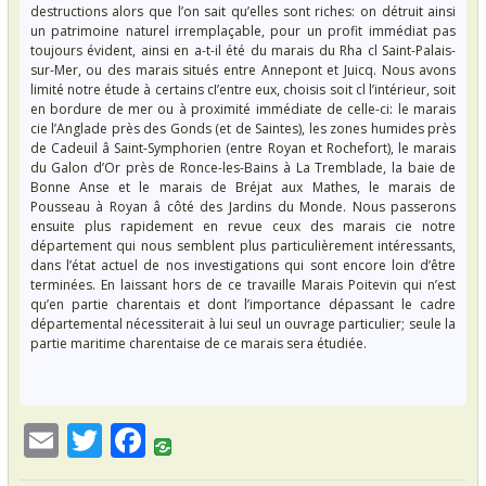
destructions alors que l’on sait qu’elles sont riches: on détruit ainsi
un patrimoine naturel irremplaçable, pour un profit immédiat pas
toujours évident, ainsi en a-t-il été du marais du Rha cl Saint-Palais-
sur-Mer, ou des marais situés entre Annepont et Juicq. Nous avons
limité notre étude à certains cI’entre eux, choisis soit cl l’intérieur, soit
en bordure de mer ou à proximité immédiate de celle-ci: le marais
cie l’Anglade près des Gonds (et de Saintes), les zones humides près
de Cadeuil â Saint-Symphorien (entre Royan et Rochefort), le marais
du Galon d’Or près de Ronce-les-Bains à La Tremblade, la baie de
Bonne Anse et le marais de Bréjat aux Mathes, le marais de
Pousseau à Royan â côté des Jardins du Monde. Nous passerons
ensuite plus rapidement en revue ceux des marais cie notre
département qui nous semblent plus particulièrement intéressants,
dans l’état actuel de nos investigations qui sont encore loin d’être
terminées. En laissant hors de ce travaille Marais Poitevin qui n’est
qu’en partie charentais et dont l’importance dépassant le cadre
départemental nécessiterait à lui seul un ouvrage particulier; seule la
partie maritime charentaise de ce marais sera étudiée.
E
T
F
m
w
ac