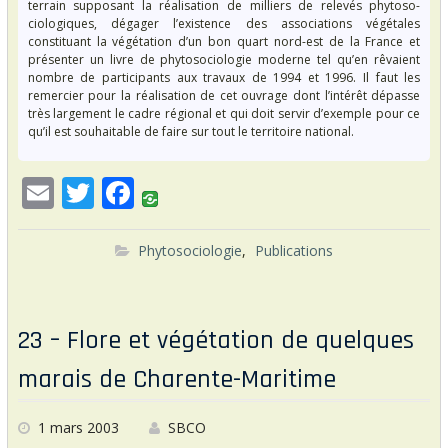
terrain supposant la réalisation de milliers de relevés phytoso-
ciologiques, dégager l’existence des associations végétales
constituant la végétation d’un bon quart nord-est de la France et
présenter un livre de phytosociologie moderne tel qu’en rêvaient
nombre de participants aux travaux de 1994 et 1996. Il faut les
remercier pour la réalisation de cet ouvrage dont l’intérêt dépasse
très largement le cadre régional et qui doit servir d’exemple pour ce
qu’il est souhaitable de faire sur tout le territoire national.
E
T
F
m
w
ac
ai
itt
e
Phytosociologie
,
Publications
l
er
b
o
23 – Flore et végétation de quelques
o
marais de Charente-Maritime
k
1 mars 2003
SBCO