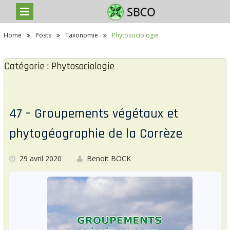
S
Home
Posts
Taxonomie
Phytosociologie
k
i
p
Catégorie : Phytosociologie
t
o
c
o
n
47 – Groupements végétaux et
t
e
n
phytogéographie de la Corrèze
t
29 avril 2020
Benoit BOCK