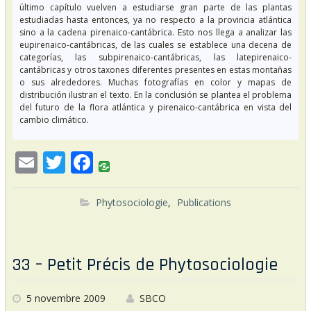
último capítulo vuelven a estudiarse gran parte de las plantas
estudiadas hasta entonces, ya no respecto a la provincia atlántica
sino a la cadena pirenaico-cantábrica. Esto nos llega a analizar las
eupirenaico-cantábricas, de las cuales se establece una decena de
categorías, las subpirenaico-cantábricas, las latepirenaico-
cantábricas y otros taxones diferentes presentes en estas montañas
o sus alrededores. Muchas fotografías en color y mapas de
distribución ilustran el texto. En la conclusión se plantea el problema
del futuro de la flora atlántica y pirenaico-cantábrica en vista del
cambio climático.
E
T
F
m
w
ac
ai
itt
e
Phytosociologie
,
Publications
l
er
b
o
33 – Petit Précis de Phytosociologie
o
k
5 novembre 2009
SBCO