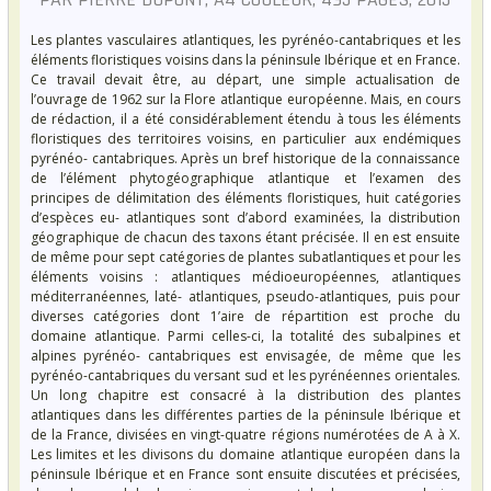
Les plantes vasculaires atlantiques, les pyrénéo-cantabriques et les
éléments floristiques voisins dans la péninsule Ibérique et en France.
Ce travail devait être, au départ, une simple actualisation de
l’ouvrage de 1962 sur la Flore atlantique européenne. Mais, en cours
de rédaction, il a été considérablement étendu à tous les éléments
floristiques des territoires voisins, en particulier aux endémiques
pyrénéo- cantabriques. Après un bref historique de la connaissance
de l’élément phytogéographique atlantique et l’examen des
principes de délimitation des éléments floristiques, huit catégories
d’espèces eu- atlantiques sont d’abord examinées, la distribution
géographique de chacun des taxons étant précisée. Il en est ensuite
de même pour sept catégories de plantes subatlantiques et pour les
éléments voisins : atlantiques médioeuropéennes, atlantiques
méditerranéennes, laté- atlantiques, pseudo-atlantiques, puis pour
diverses catégories dont 1’aire de répartition est proche du
domaine atlantique. Parmi celles-ci, la totalité des subalpines et
alpines pyrénéo- cantabriques est envisagée, de même que les
pyrénéo-cantabriques du versant sud et les pyrénéennes orientales.
Un long chapitre est consacré à la distribution des plantes
atlantiques dans les différentes parties de la péninsule Ibérique et
de la France, divisées en vingt-quatre régions numérotées de A à X.
Les limites et les divisons du domaine atlantique européen dans la
péninsule Ibérique et en France sont ensuite discutées et précisées,