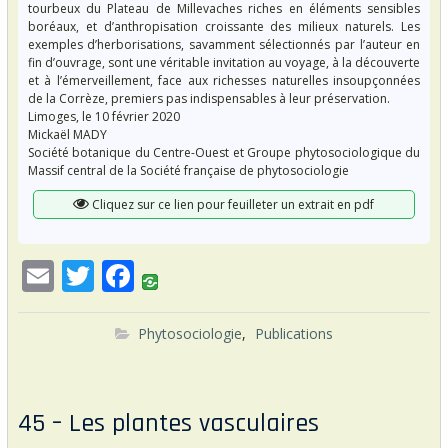
tourbeux du Plateau de Millevaches riches en éléments sensibles
boréaux, et d’anthropisation croissante des milieux naturels. Les
exemples d’herborisations, savamment sélectionnés par l’auteur en
fin d’ouvrage, sont une véritable invitation au voyage, à la découverte
et à l’émerveillement, face aux richesses naturelles insoupçonnées
de la Corrèze, premiers pas indispensables à leur préservation.
Limoges, le 10 février 2020
Mickaël MADY
Société botanique du Centre-Ouest et Groupe phytosociologique du
Massif central de la Société française de phytosociologie
Cliquez sur ce lien pour feuilleter un extrait en pdf
E
T
F
m
w
ac
ai
itt
e
Phytosociologie
,
Publications
l
er
b
o
45 – Les plantes vasculaires
o