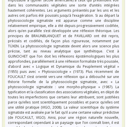
impossible à typifier (école américaine) à ceux qui prétendent voir
dans les communautés végétales une sorte d’unités intégrées
hautement cohérentes. Les arguments présentés par les uns et les
autres ont parfois été poussés jusqu’à l’exagération. Si au départ la
phytosociologie sigmatiste est apparue comme une discipline
relativement empirique, elle a été depuis progressivement codifiée,
alors qu’en parallèle s’est développée une réflexion théorique. Les
principes de BRAUNBLANQUET et de PAVILLARD ont été repris,
précisés et codifiés, de façon plus rigoureuse, notamment par
TÜXEN. La phytosociologie sigmatiste devint alors une science plus
précise, tant au niveau analytique que synthétique. C’est à
GUINOCHET que l’on doit les réflexions épistémologiques les plus
approfondies, parallèlement à une réflexion formaliste très poussée,
d’abord avec « Logique et Dynamique du Peuplement végétal »
(1955) puis avec « Phytosociologie » (1973). Plus récemment de
FOUCAULT s’est orienté vers une réflexion qui a débouché sur une
théorie formelle de la phytosociologie sigmatiste, avec « La
phytosociologie sigmatiste : une morpho-physique » (1987). La
typification et la classification des associations végétales, en dépit de
toutes les imperfections que certains leur attribuent, sont justifiées
parce qu’elles sont scientifiquement possibles et parce qu’elles ont
une utilité pratique (VIGO, 2008). La valeur scientifique du système
sigmatiste est avalisée par le fait qu’il a une certaine valeur prédictive
(de FOUCAULT, VIGO). Ainsi, pour une région naturelle nouvelle,
correspondant cependant à un paysage que l’on connaît bien, il est