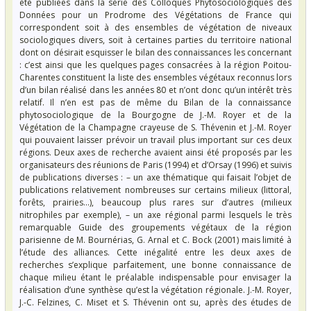
été publiées dans la série des Colloques Phytosociologiques des
Données pour un Prodrome des Végétations de France qui
correspondent soit à des ensembles de végétation de niveaux
sociologiques divers, soit à certaines parties du territoire national
dont on désirait esquisser le bilan des connaissances les concernant
: c’est ainsi que les quelques pages consacrées à la région Poitou-
Charentes constituent la liste des ensembles végétaux reconnus lors
d’un bilan réalisé dans les années 80 et n’ont donc qu’un intérêt très
relatif. Il n’en est pas de même du Bilan de la connaissance
phytosociologique de la Bourgogne de J.-M. Royer et de la
Végétation de la Champagne crayeuse de S. Thévenin et J.-M. Royer
qui pouvaient laisser prévoir un travail plus important sur ces deux
régions. Deux axes de recherche avaient ainsi été proposés par les
organisateurs des réunions de Paris (1994) et d’Orsay (1996) et suivis
de publications diverses : – un axe thématique qui faisait l’objet de
publications relativement nombreuses sur certains milieux (littoral,
forêts, prairies…), beaucoup plus rares sur d’autres (milieux
nitrophiles par exemple), – un axe régional parmi lesquels le très
remarquable Guide des groupements végétaux de la région
parisienne de M. Bournérias, G. Arnal et C. Bock (2001) mais limité à
l’étude des alliances. Cette inégalité entre les deux axes de
recherches s’explique parfaitement, une bonne connaissance de
chaque milieu étant le préalable indispensable pour envisager la
réalisation d’une synthèse qu’est la végétation régionale. J.-M. Royer,
J.-C. Felzines, C. Miset et S. Thévenin ont su, après des études de