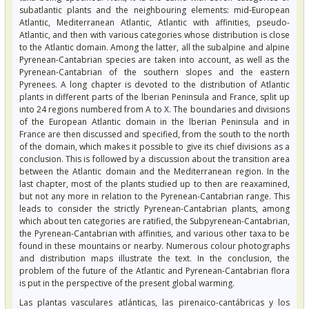
subatlantic plants and the neighbouring elements: mid-European
Atlantic, Mediterranean Atlantic, Atlantic with affinities, pseudo-
Atlantic, and then with various categories whose distribution is close
to the Atlantic domain. Among the latter, all the subalpine and alpine
Pyrenean-Cantabrian species are taken into account, as well as the
Pyrenean-Cantabrian of the southern slopes and the eastern
Pyrenees. A long chapter is devoted to the distribution of Atlantic
plants in different parts of the lberian Peninsula and France, split up
into 24 regions numbered from A to X. The boundaries and divisions
of the European Atlantic domain in the lberian Peninsula and in
France are then discussed and specified, from the south to the north
of the domain, which makes it possible to give its chief divisions as a
conclusion. This is followed by a discussion about the transition area
between the Atlantic domain and the Mediterranean region. In the
last chapter, most of the plants studied up to then are reaxamined,
but not any more in relation to the Pyrenean-Cantabrian range. This
leads to consider the strictly Pyrenean-Cantabrian plants, among
which about ten categories are ratified, the Subpyrenean-Cantabrian,
the Pyrenean-Cantabrian with affinities, and various other taxa to be
found in these mountains or nearby. Numerous colour photographs
and distribution maps illustrate the text. In the conclusion, the
problem of the future of the Atlantic and Pyrenean-Cantabrian flora
is put in the perspective of the present global warming.
Las plantas vasculares atlánticas, las pirenaico-cantábricas y los