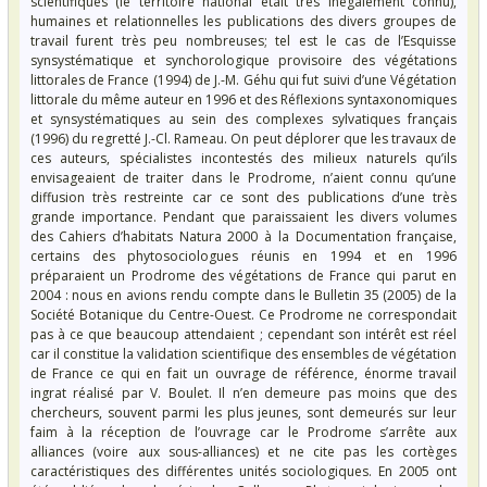
scientifiques (le territoire national était très inégalement connu),
humaines et relationnelles les publications des divers groupes de
travail furent très peu nombreuses; tel est le cas de l’Esquisse
synsystématique et synchorologique provisoire des végétations
littorales de France (1994) de J.-M. Géhu qui fut suivi d’une Végétation
littorale du même auteur en 1996 et des Réflexions syntaxonomiques
et synsystématiques au sein des complexes sylvatiques français
(1996) du regretté J.-Cl. Rameau. On peut déplorer que les travaux de
ces auteurs, spécialistes incontestés des milieux naturels qu’ils
envisageaient de traiter dans le Prodrome, n’aient connu qu’une
diffusion très restreinte car ce sont des publications d’une très
grande importance. Pendant que paraissaient les divers volumes
des Cahiers d’habitats Natura 2000 à la Documentation française,
certains des phytosociologues réunis en 1994 et en 1996
préparaient un Prodrome des végétations de France qui parut en
2004 : nous en avions rendu compte dans le Bulletin 35 (2005) de la
Société Botanique du Centre-Ouest. Ce Prodrome ne correspondait
pas à ce que beaucoup attendaient ; cependant son intérêt est réel
car il constitue la validation scientifique des ensembles de végétation
de France ce qui en fait un ouvrage de référence, énorme travail
ingrat réalisé par V. Boulet. Il n’en demeure pas moins que des
chercheurs, souvent parmi les plus jeunes, sont demeurés sur leur
faim à la réception de l’ouvrage car le Prodrome s’arrête aux
alliances (voire aux sous-alliances) et ne cite pas les cortèges
caractéristiques des différentes unités sociologiques. En 2005 ont