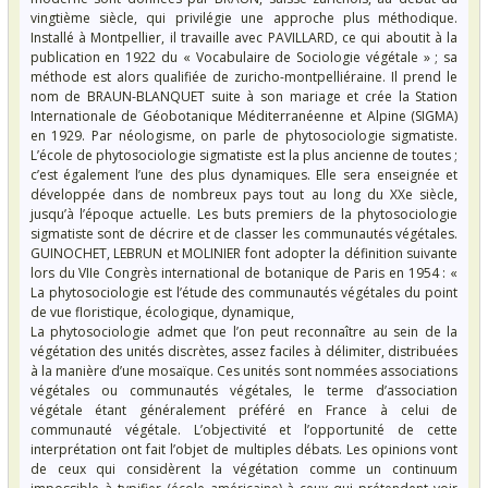
vingtième siècle, qui privilégie une approche plus méthodique.
Installé à Montpellier, il travaille avec PAVILLARD, ce qui aboutit à la
publication en 1922 du « Vocabulaire de Sociologie végétale » ; sa
méthode est alors qualifiée de zuricho-montpelliéraine. Il prend le
nom de BRAUN-BLANQUET suite à son mariage et crée la Station
Internationale de Géobotanique Méditerranéenne et Alpine (SIGMA)
en 1929. Par néologisme, on parle de phytosociologie sigmatiste.
L’école de phytosociologie sigmatiste est la plus ancienne de toutes ;
c’est également l’une des plus dynamiques. Elle sera enseignée et
développée dans de nombreux pays tout au long du XXe siècle,
jusqu’à l’époque actuelle. Les buts premiers de la phytosociologie
sigmatiste sont de décrire et de classer les communautés végétales.
GUINOCHET, LEBRUN et MOLINIER font adopter la définition suivante
lors du VIIe Congrès international de botanique de Paris en 1954 : «
La phytosociologie est l’étude des communautés végétales du point
de vue floristique, écologique, dynamique,
La phytosociologie admet que l’on peut reconnaître au sein de la
végétation des unités discrètes, assez faciles à délimiter, distribuées
à la manière d’une mosaïque. Ces unités sont nommées associations
végétales ou communautés végétales, le terme d’association
végétale étant généralement préféré en France à celui de
communauté végétale. L’objectivité et l’opportunité de cette
interprétation ont fait l’objet de multiples débats. Les opinions vont
de ceux qui considèrent la végétation comme un continuum