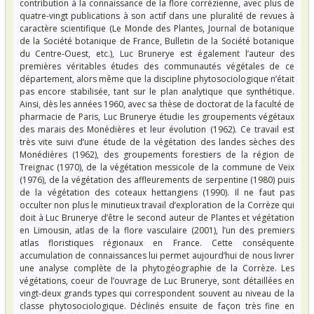
contribution à la connaissance de la flore corrézienne, avec plus de
quatre-vingt publications à son actif dans une pluralité de revues à
caractère scientifique (Le Monde des Plantes, Journal de botanique
de la Société botanique de France, Bulletin de la Société botanique
du Centre-Ouest, etc.), Luc Brunerye est également l’auteur des
premières véritables études des communautés végétales de ce
département, alors même que la discipline phytosociologique n’était
pas encore stabilisée, tant sur le plan analytique que synthétique.
Ainsi, dès les années 1960, avec sa thèse de doctorat de la faculté de
pharmacie de Paris, Luc Brunerye étudie les groupements végétaux
des marais des Monédières et leur évolution (1962). Ce travail est
très vite suivi d’une étude de la végétation des landes sèches des
Monédières (1962), des groupements forestiers de la région de
Treignac (1970), de la végétation messicole de la commune de Veix
(1976), de la végétation des affleurements de serpentine (1980) puis
de la végétation des coteaux hettangiens (1990). Il ne faut pas
occulter non plus le minutieux travail d’exploration de la Corrèze qui
doit à Luc Brunerye d’être le second auteur de Plantes et végétation
en Limousin, atlas de la flore vasculaire (2001), l’un des premiers
atlas floristiques régionaux en France. Cette conséquente
accumulation de connaissances lui permet aujourd’hui de nous livrer
une analyse complète de la phytogéographie de la Corrèze. Les
végétations, coeur de l’ouvrage de Luc Brunerye, sont détaillées en
vingt-deux grands types qui correspondent souvent au niveau de la
classe phytosociologique. Déclinés ensuite de façon très fine en