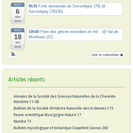
i
SEP
9h30
Forêt domaniale de Secondigny (79)
@
c
6
Secondigny (79130)
l
dim
2026
e
SEP
10h00
Flore des grèves exondées et mil...
@ Val de
18
Montlouis (37)
ven
2026
Voir le calendrier
Articles récents
Annales de la Société des Sciences Naturelles de la Charente-
Maritime 11-08
Bulletin de la Société d’Histoire Naturelle des Ardennes 115
Revue scientifique Bourgogne Nature 17
Munibe 73
Bulletin mycologique et botanique Dauphiné-Savoie 260