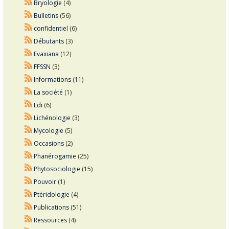
Bryologie
(4)
Bulletins
(56)
confidentiel
(6)
Débutants
(3)
Evaxiana
(12)
FFSSN
(3)
Informations
(11)
La société
(1)
Ldi
(6)
Lichénologie
(3)
Mycologie
(5)
Occasions
(2)
Phanérogamie
(25)
Phytosociologie
(15)
Pouvoir
(1)
Ptéridologie
(4)
Publications
(51)
Ressources
(4)