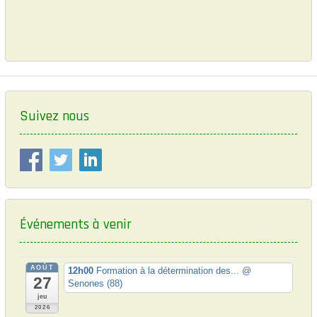
e
x
k
i
v
t
i
p
g
o
o
a
u
s
s
t
t
p
:
i
o
Suivez nous
o
s
t
n
:
d
e
l
Événements à venir
’
a
AOÛT
r
12h00
Formation à la détermination des...
@
27
Senones (88)
t
jeu
2026