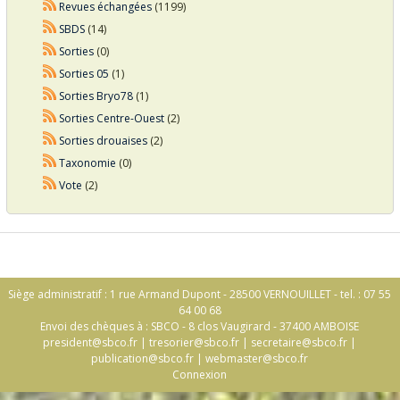
Revues échangées
(1199)
SBDS
(14)
Sorties
(0)
Sorties 05
(1)
Sorties Bryo78
(1)
Sorties Centre-Ouest
(2)
Sorties drouaises
(2)
Taxonomie
(0)
Vote
(2)
Siège administratif : 1 rue Armand Dupont - 28500 VERNOUILLET - tel. : 07 55
64 00 68
Envoi des chèques à : SBCO - 8 clos Vaugirard - 37400 AMBOISE
president@sbco.fr
|
tresorier@sbco.fr
|
secretaire@sbco.fr
|
publication@sbco.fr
|
webmaster@sbco.fr
Connexion