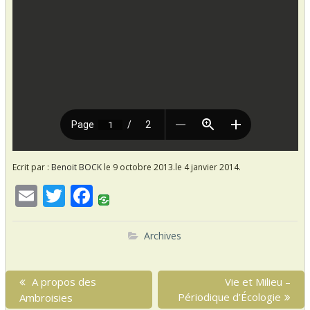
Ecrit par :
Benoit BOCK
le 9 octobre 2013.
le 4 janvier 2014.
E
T
F
m
w
ac
ai
itt
e
Archives
l
er
b
N
o
P
A propos des
N
Vie et Milieu –
a
r
Périodique d’Écologie
e
Ambroisies
o
v