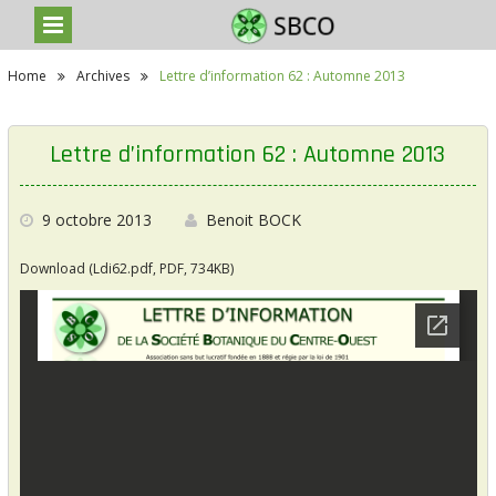
S
Home
Archives
Lettre d’information 62 : Automne 2013
k
i
p
t
Lettre d’information 62 : Automne 2013
o
c
o
n
9 octobre 2013
Benoit BOCK
t
e
Download (Ldi62.pdf, PDF, 734KB)
n
t