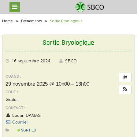
S
Home
Événements
Sortie Bryologique
k
i
p
t
Sortie Bryologique
o
c
o
n
16 septembre 2024
SBCO
t
e
QUAND :
n
t
29 novembre 2025 @ 10h00 – 13h00
COÛT :
Gratuit
CONTACT :
Louan DAMAS
Courriel
SORTIES