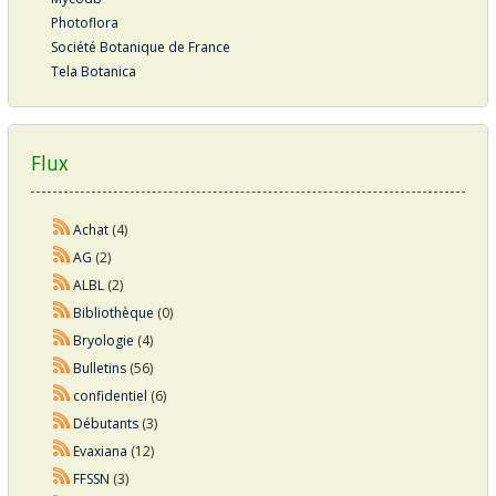
Photoflora
Société Botanique de France
Tela Botanica
Flux
Achat
(4)
AG
(2)
ALBL
(2)
Bibliothèque
(0)
Bryologie
(4)
Bulletins
(56)
confidentiel
(6)
Débutants
(3)
Evaxiana
(12)
FFSSN
(3)