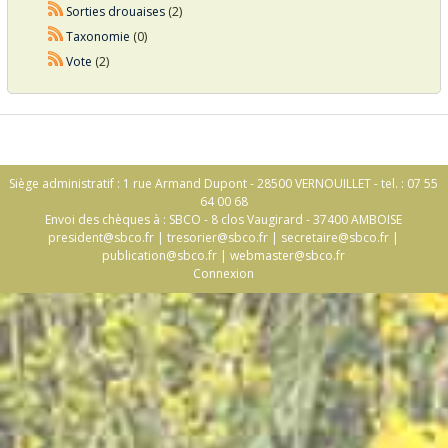
Sorties drouaises
(2)
Taxonomie
(0)
Vote
(2)
Siège administratif : 1 rue Armand Dupont - 28500 VERNOUILLET - tel. : 07 55
64 00 68
Envoi des chèques à : SBCO - 8 clos Vaugirard - 37400 AMBOISE
president@sbco.fr
|
tresorier@sbco.fr
|
secretaire@sbco.fr
|
publication@sbco.fr
|
webmaster@sbco.fr
Connexion