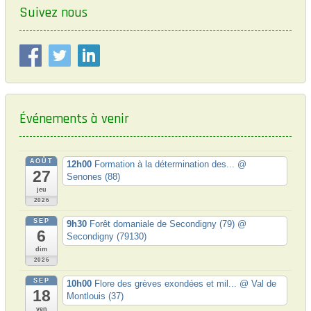
i
o
Suivez nous
o
s
t
n
:
d
e
l
Événements à venir
’
a
AOÛT
r
12h00
Formation à la détermination des...
@
27
Senones (88)
t
jeu
2026
i
SEP
9h30
Forêt domaniale de Secondigny (79)
@
c
6
Secondigny (79130)
l
dim
2026
e
SEP
10h00
Flore des grèves exondées et mil...
@ Val de
18
Montlouis (37)
ven