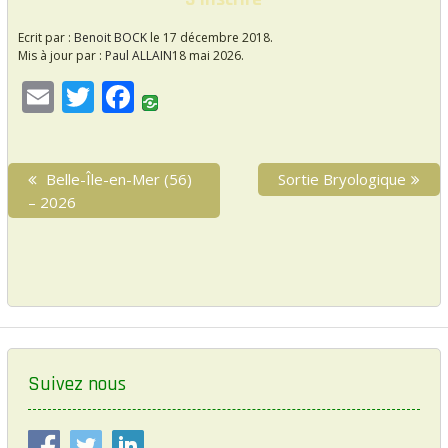
Ecrit par :
Benoit BOCK
le 17 décembre 2018.
Mis à jour par :
Paul ALLAIN
18 mai 2026.
E
T
F
m
w
ac
ai
itt
e
N
P
Belle-Île-en-Mer (56)
N
Sortie Bryologique
l
er
b
a
r
e
– 2026
o
v
e
x
i
v
o
t
i
p
g
k
o
o
a
u
s
s
t
t
p
:
i
o
Suivez nous
o
s
t
n
: