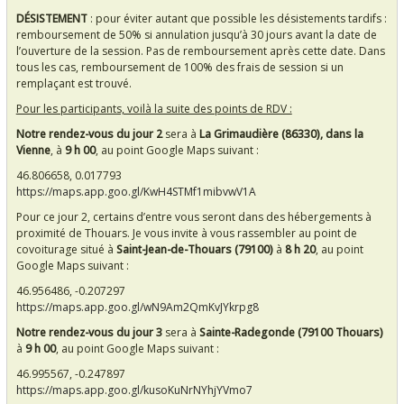
DÉSISTEMENT
: pour éviter autant que possible les désistements tardifs :
remboursement de 50% si annulation jusqu’à 30 jours avant la date de
l’ouverture de la session. Pas de remboursement après cette date. Dans
tous les cas, remboursement de 100% des frais de session si un
remplaçant est trouvé.
Pour les participants, voilà la suite des points de RDV :
Notre rendez-vous du jour 2
sera à
La Grimaudière (86330), dans la
Vienne
, à
9 h 00
, au point Google Maps suivant :
46.806658, 0.017793
https://maps.app.goo.gl/KwH4STMf1mibvwV1A
Pour ce jour 2, certains d’entre vous seront dans des hébergements à
proximité de Thouars. Je vous invite à vous rassembler au point de
covoiturage situé à
Saint-Jean-de-Thouars (79100)
à
8 h 20
, au point
Google Maps suivant :
46.956486, -0.207297
https://maps.app.goo.gl/wN9Am2QmKvJYkrpg8
Notre rendez-vous du jour 3
sera à
Sainte-Radegonde (79100 Thouars)
à
9 h 00
, au point Google Maps suivant :
46.995567, -0.247897
https://maps.app.goo.gl/kusoKuNrNYhjYVmo7