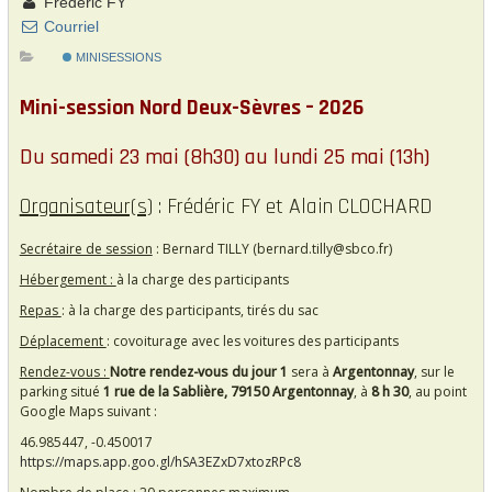
Frédéric FY
Courriel
MINISESSIONS
Mini-session Nord Deux-Sèvres – 2026
Du samedi 23 mai (8h30) au lundi 25 mai (13h)
Organisateur(s)
: Frédéric FY et Alain CLOCHARD
Secrétaire de session
: Bernard TILLY (bernard.tilly@sbco.fr)
Hébergement :
à la charge des participants
Repas
: à la charge des participants, tirés du sac
Déplacement
: covoiturage avec les voitures des participants
Rendez-vous :
Notre rendez-vous du jour 1
sera à
Argentonnay
, sur le
parking situé
1 rue de la Sablière, 79150 Argentonnay
, à
8 h 30
, au point
Google Maps suivant :
46.985447, -0.450017
https://maps.app.goo.gl/hSA3EZxD7xtozRPc8