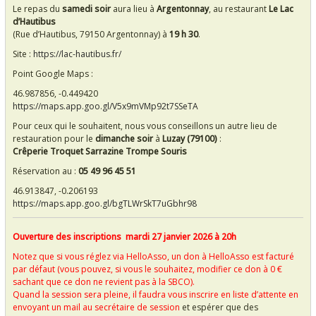
Le repas du
samedi soir
aura lieu à
Argentonnay
, au restaurant
Le Lac
d’Hautibus
(Rue d’Hautibus, 79150 Argentonnay) à
19 h 30
.
Site :
https://lac-hautibus.fr/
Point Google Maps :
46.987856, -0.449420
https://maps.app.goo.gl/V5x9mVMp92t7SSeTA
Pour ceux qui le souhaitent, nous vous conseillons un autre lieu de
restauration pour le
dimanche soir
à
Luzay (79100)
:
Crêperie Troquet Sarrazine Trompe Souris
Réservation au :
05 49 96 45 51
46.913847, -0.206193
https://maps.app.goo.gl/bgTLWrSkT7uGbhr98
Ouverture des inscriptions
mardi 27 janvier 2026 à 20h
Notez que si vous réglez via HelloAsso, un don à HelloAsso est facturé
par défaut (vous pouvez, si vous le souhaitez, modifier ce don à 0 €
sachant que ce don ne revient pas à la SBCO).
Quand la session sera pleine, il faudra vous inscrire en liste d’attente en
envoyant un mail au secrétaire de session
et espérer que des