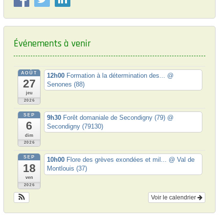
d
e
l
Événements à venir
’
a
AOÛT
r
12h00
Formation à la détermination des...
@
27
Senones (88)
t
jeu
2026
i
SEP
9h30
Forêt domaniale de Secondigny (79)
@
c
6
Secondigny (79130)
l
dim
2026
e
SEP
10h00
Flore des grèves exondées et mil...
@ Val de
18
Montlouis (37)
ven
2026
Voir le calendrier