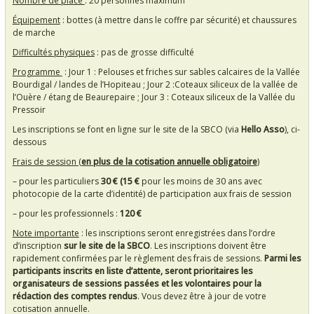
Nombre de place
: 20 personnes maximum
Équipement
: bottes (à mettre dans le coffre par sécurité) et chaussures
de marche
Difficultés physiques
: pas de grosse difficulté
Programme
: Jour 1 : Pelouses et friches sur sables calcaires de la Vallée
Bourdigal / landes de l’Hopiteau ; Jour 2 :Coteaux siliceux de la vallée de
l’Ouère / étang de Beaurepaire ; Jour 3 : Coteaux siliceux de la Vallée du
Pressoir
Les inscriptions se font en ligne sur le site de la SBCO (via
Hello Asso
)
, ci-
dessous
Frais de session (
en plus de la cotisation annuelle obligatoire
)
– pour les particuliers
30
€ (15
€
pour les moins de 30 ans avec
photocopie de la carte d’identité) de participation aux frais de session
– pour les professionnels :
120
€
Note importante
: les inscriptions seront enregistrées dans l’ordre
d’inscription
sur le site de la SBCO
. Les inscriptions doivent être
rapidement confirmées par le règlement des frais de sessions.
Parmi les
participants inscrits en liste d’attente, seront prioritaires les
organisateurs de sessions passées et les volontaires pour la
rédaction des comptes rendus
. Vous devez être à jour de votre
cotisation annuelle.