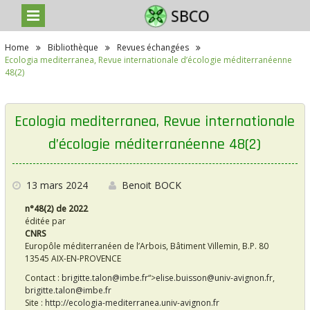
S
Home
Bibliothèque
Revues échangées
k
Ecologia mediterranea, Revue internationale d’écologie méditerranéenne
i
48(2)
p
t
o
c
Ecologia mediterranea, Revue internationale
o
n
d’écologie méditerranéenne 48(2)
t
e
n
13 mars 2024
Benoit BOCK
t
n°48(2) de 2022
éditée par
CNRS
Europôle méditerranéen de l’Arbois, Bâtiment Villemin, B.P. 80
13545 AIX-EN-PROVENCE
Contact :
brigitte.talon@imbe.fr
“>
elise.buisson@univ-avignon.fr
,
brigitte.talon@imbe.fr
Site :
http://ecologia-mediterranea.univ-avignon.fr