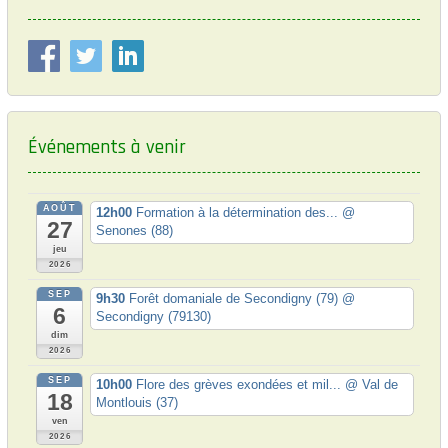
o
s
t
n
:
d
e
l
Événements à venir
’
a
AOÛT
r
12h00
Formation à la détermination des...
@
27
Senones (88)
t
jeu
2026
i
SEP
9h30
Forêt domaniale de Secondigny (79)
@
c
6
Secondigny (79130)
l
dim
2026
e
SEP
10h00
Flore des grèves exondées et mil...
@ Val de
18
Montlouis (37)
ven
2026