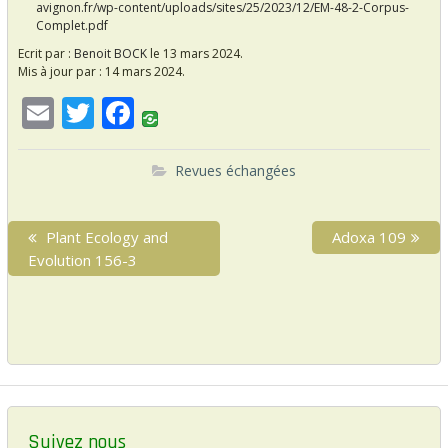
avignon.fr/wp-content/uploads/sites/25/2023/12/EM-48-2-Corpus-
Complet.pdf
Ecrit par :
Benoit BOCK
le 13 mars 2024.
Mis à jour par :
14 mars 2024.
E
T
F
m
w
ac
ai
itt
e
Revues échangées
l
er
b
N
o
P
Plant Ecology and
N
Adoxa 109
a
r
e
Evolution 156-3
o
v
e
x
k
i
v
t
i
p
g
o
o
a
u
s
s
t
t
p
:
i
o
Suivez nous