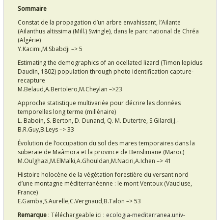
Sommaire
Constat de la propagation d’un arbre envahissant, l’Ailante
(Ailanthus altissima (Mill.) Swingle), dans le parc national de Chréa
(Algérie)
Y.Kacimi,M.Sbabdji –> 5
Estimating the demographics of an ocellated lizard (Timon lepidus
Daudin, 1802) population through photo identification capture-
recapture
M.Belaud,A.Bertolero,M.Cheylan –>23
Approche statistique multivariée pour décrire les données
temporelles long terme (millénaire)
L. Baboin, S. Berton, D. Dunand, Q. M. Dutertre, S.Gilardi,J.-
B.R.Guy,B.Leys –> 33
Évolution de l’occupation du sol des mares temporaires dans la
suberaie de Maâmora et la province de Benslimane (Maroc)
M.Oulghazi,M.ElMalki,A.Ghouldan,M.Naciri,A.Ichen –> 41
Histoire holocène de la végétation forestière du versant nord
d’une montagne méditerranéenne : le mont Ventoux (Vaucluse,
France)
E.Gamba,S.Aurelle,C.Vergnaud,B.Talon –> 53
Remarque
: Téléchargeable ici :
ecologia-mediterranea.univ-