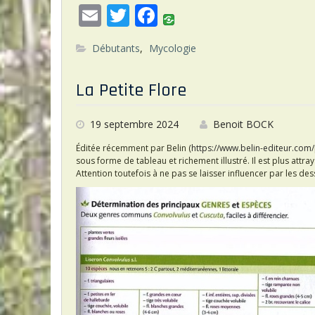
E
T
F
m
w
ac
Débutants
,
Mycologie
ai
itt
e
l
er
b
La Petite Flore
o
o
19 septembre 2024
Benoit BOCK
k
Éditée récemment par Belin (
https://www.belin-editeur.com/
sous forme de tableau et richement illustré. Il est plus attr
Attention toutefois à ne pas se laisser influencer par les des