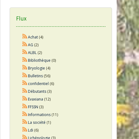
Flux
Achat
(4)
AG
(2)
ALBL
(2)
Bibliothèque
(0)
Bryologie
(4)
Bulletins
(56)
confidentiel
(6)
Débutants
(3)
Evaxiana
(12)
FFSSN
(3)
Informations
(11)
La société
(1)
Ldi
(6)
Lichénologie
(3)