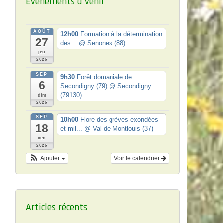
Événements à venir
AOÛT
12h00
Formation à la détermination
27
des...
@ Senones (88)
jeu
2026
SEP
9h30
Forêt domaniale de
6
Secondigny (79)
@ Secondigny
(79130)
dim
2026
SEP
10h00
Flore des grèves exondées
18
et mil...
@ Val de Montlouis (37)
ven
2026
Ajouter
Voir le calendrier
Articles récents