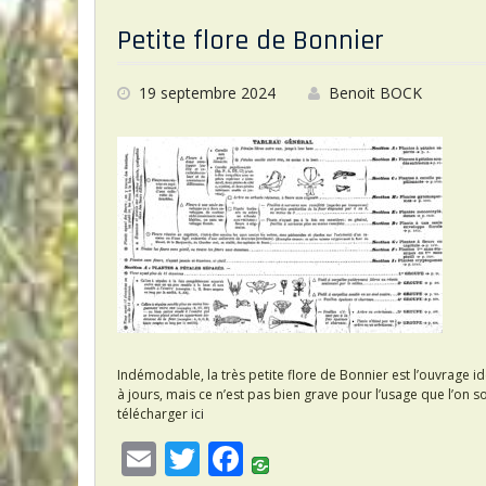
l
er
b
Petite flore de Bonnier
o
o
19 septembre 2024
Benoit BOCK
k
Indémodable, la très petite flore de Bonnier est l’ouvrage id
à jours, mais ce n’est pas bien grave pour l’usage que l’on so
télécharger
ici
E
T
F