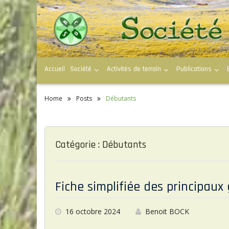
S
k
i
p
t
o
c
Accueil
Société
Activités de terrain
Publications
o
n
t
e
Home
Posts
Débutants
n
t
Catégorie : Débutants
Fiche simplifiée des principau
16 octobre 2024
Benoit BOCK