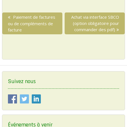
l
er
b
N
o
P
Paiement de factures
N
Achat via interface SBCO
a
r
e
(option obligatoire pour
ou de compléments de
o
v
e
x
commander des pdf)
facture
k
i
v
t
i
p
g
o
o
a
u
s
s
t
t
p
:
i
o
o
s
Suivez nous
t
n
:
d
e
l
’
Événements à venir