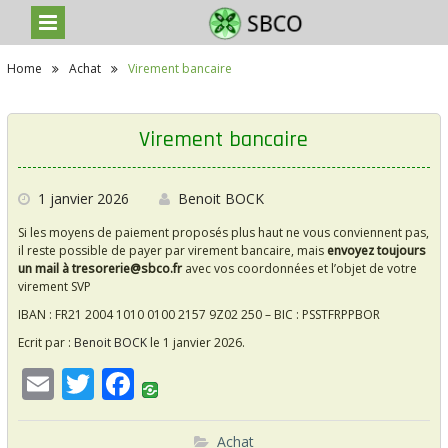
S
Home
Achat
Virement bancaire
k
i
p
t
Virement bancaire
o
c
o
n
1 janvier 2026
Benoit BOCK
t
Si les moyens de paiement proposés plus haut ne vous conviennent pas,
e
il reste possible de payer par virement bancaire, mais
envoyez toujours
n
un mail à tresorerie@sbco.fr
avec vos coordonnées et l’objet de votre
t
virement SVP
IBAN : FR21 2004 1010 0100 2157 9Z02 250 – BIC : PSSTFRPPBOR
Ecrit par :
Benoit BOCK
le 1 janvier 2026.
E
T
F
m
w
ac
ai
itt
e
Achat