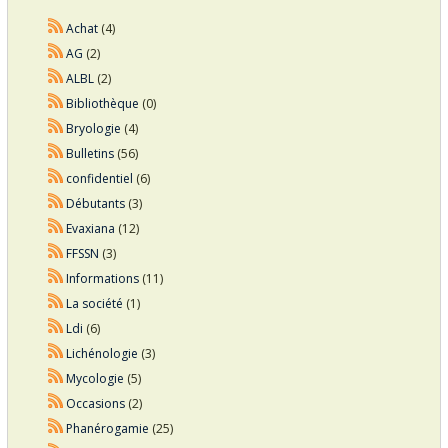
Achat
(4)
AG
(2)
ALBL
(2)
Bibliothèque
(0)
Bryologie
(4)
Bulletins
(56)
confidentiel
(6)
Débutants
(3)
Evaxiana
(12)
FFSSN
(3)
Informations
(11)
La société
(1)
Ldi
(6)
Lichénologie
(3)
Mycologie
(5)
Occasions
(2)
Phanérogamie
(25)