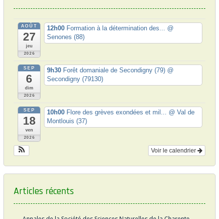
a
r
AOÛT
12h00
Formation à la détermination des...
@
t
27
Senones (88)
i
jeu
2026
c
SEP
9h30
Forêt domaniale de Secondigny (79)
@
6
l
Secondigny (79130)
dim
e
2026
SEP
10h00
Flore des grèves exondées et mil...
@ Val de
18
Montlouis (37)
ven
2026
Voir le calendrier
Articles récents
Annales de la Société des Sciences Naturelles de la Charente-