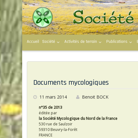
S
k
i
p
t
o
c
Accueil
Société
Activités de terrain
Publications
o
n
t
e
n
t
P
o
Documents mycologiques
s
11 mars 2014
Benoit BOCK
t
n°35 de 2013
s
éditée par
la Société Mycologique du Nord de la France
530 rue de Saulzoir
59310 Beuvry-la-Forêt
FRANCE