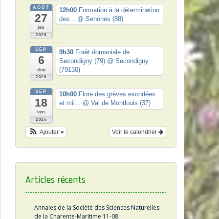
AOÛT
12h00
Formation à la détermination
27
des...
@ Senones (88)
jeu
2026
SEP
9h30
Forêt domaniale de
6
Secondigny (79)
@ Secondigny
(79130)
dim
2026
SEP
10h00
Flore des grèves exondées
18
et mil...
@ Val de Montlouis (37)
ven
2026
Ajouter
Voir le calendrier
Articles récents
Annales de la Société des Sciences Naturelles
de la Charente-Maritime 11-08