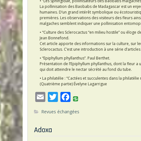
• “Les Sphingidae, pollinisateurs des Baobabs malgaches ?
La pollinisation des Baobabs de Madagascar est un enjeu
humaines. D’un grand intérêt symbolique ou écotouristiqu
premières. Les observations des visiteurs des fleurs ains
malgaches semblent indiquer une pollinisation entomoph
• “Culture des Sclerocactus “en milieu hostile” ou éloge d
Jean Bonnefond.
Cet article apporte des informations sur la culture, sur 
Sclerocactus. C’est une introduction à une série d’articles à
• “Epiphyllum phyllanthus”. Paul Berthet.
Présentation de l’Epiphyllum phyllanthus, dont la fleur a u
qui doit atteindre le nectar sécrété au fond du tube.
• La philatélie : “Cactées et succulentes dans la philatélie
(Quatrième partie) Évelyne Lagarrigue
E
T
F
m
w
ac
Revues échangées
ai
itt
e
l
er
b
Adoxa
o