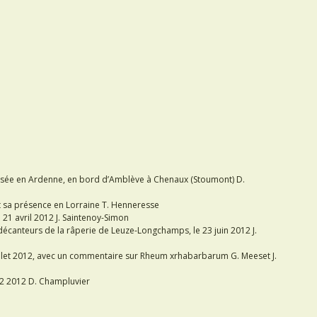
alisée en Ardenne, en bord d’Amblève à Chenaux (Stoumont) D.
t sa présence en Lorraine T. Henneresse
 21 avril 2012 J. Saintenoy-Simon
x décanteurs de la râperie de Leuze-Longchamps, le 23 juin 2012 J.
 juillet 2012, avec un commentaire sur Rheum xrhabarbarum G. Meeset J.
012 2012 D. Champluvier