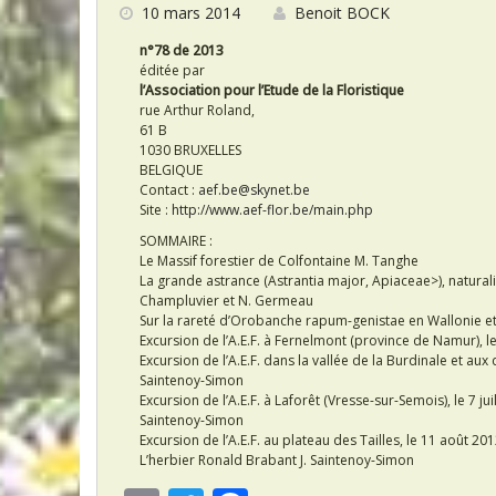
o
10 mars 2014
Benoit BOCK
k
n°78 de 2013
éditée par
l’Association pour l’Etude de la Floristique
rue Arthur Roland,
61 B
1030 BRUXELLES
BELGIQUE
Contact :
aef.be@skynet.be
Site :
http://www.aef-flor.be/main.php
SOMMAIRE :
Le Massif forestier de Colfontaine M. Tanghe
La grande astrance (Astrantia major, Apiaceae>), natur
Champluvier et N. Germeau
Sur la rareté d’Orobanche rapum-genistae en Wallonie e
Excursion de l’A.E.F. à Fernelmont (province de Namur), le
Excursion de l’A.E.F. dans la vallée de la Burdinale et au
Saintenoy-Simon
Excursion de l’A.E.F. à Laforêt (Vresse-sur-Semois), le 7
Saintenoy-Simon
Excursion de l’A.E.F. au plateau des Tailles, le 11 août 2
L’herbier Ronald Brabant J. Saintenoy-Simon