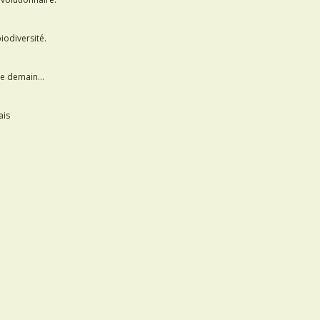
iodiversité.
 de demain…
ais