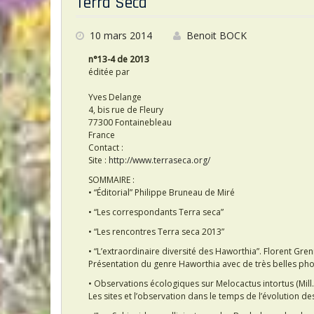
Terra Seca
o
o
10 mars 2014
Benoit BOCK
k
n°13-4 de 2013
éditée par
Yves Delange
4, bis rue de Fleury
77300 Fontainebleau
France
Contact :
Site :
http://www.terraseca.org/
SOMMAIRE :
• “Éditorial” Philippe Bruneau de Miré
• “Les correspondants Terra seca”
• “Les rencontres Terra seca 2013”
• “L’extraordinaire diversité des Haworthia”. Florent Gren
Présentation du genre Haworthia avec de très belles photos
• Observations écologiques sur Melocactus intortus (Mill.)
Les sites et l’observation dans le temps de l’évolution 