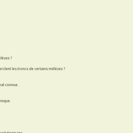
lèzes ?
clent les troncs de certains mélèzes ?
mal connue.
anique.
évolutionnaire.