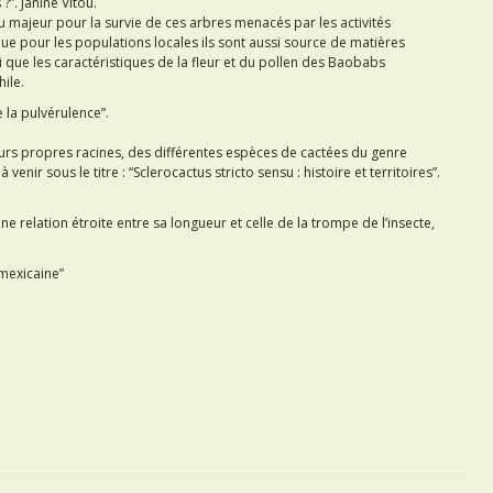
”. Janine Vitou.
 majeur pour la survie de ces arbres menacés par les activités
e pour les populations locales ils sont aussi source de matières
i que les caractéristiques de la fleur et du pollen des Baobabs
ile.
e la pulvérulence”.
leurs propres racines, des différentes espèces de cactées du genre
 venir sous le titre : “Sclerocactus stricto sensu : histoire et territoires”.
ne relation étroite entre sa longueur et celle de la trompe de l’insecte,
 mexicaine”