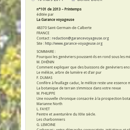
o
k
n°101 de 2013 – Printemps
éditée par
La Garance voyageuse
48370 Saint-Germain-de-Calberte
FRANCE
Contact :
redaction@garancevoyageuse.org
Site :
http://www.garance-voyageuse.org
SOMMAIRE :
Pourquoi les genévriers poussent-ils en rond sous les mé
M. DHÉNIN
Comment expliquer que des buissons de genévriers encer
Le mélèze, arbre de lumière et d’air pur
F. DUMAS
Conifère à feuillage caduc, le mélèze reste une essence 
La botanique de terrain s’immisce dans votre revue
M. PHILIPPE
Une nouvelle chronique consacrée à la prospection bot
Marianne North
L. FAYET
Peintre et aventurière du XIXe siècle.
Les charbonniers
G. LEMOINE
Carbonari : entre démarche corporatiste, initiatique et r