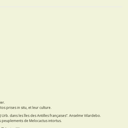
ier.
 prises in situ, et leur culture.
 Urb. dans les îles des Antilles françaises”. Anselme Vilardebo.
des peuplements de Melocactus intortus.