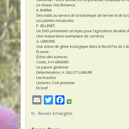
Le réseau Tela Botanica
A. BARNA
Des outils au service de la botanique de terrain et de la b
Les plantes messicoles
P. SELLENET
Un DVD présentant cet enjeu pour l’agriculture durable
Une restauration exemplaire de carrières
G. LEMOINE
Une action de génie écologique dans le Nord-Pas de Cal
Et aussi :
Échos des sciences
Conte, A-H GRISARD
Le pauvre genévrier
Détermination, H. GILLOT-LAMURE
Les Aracées
Lectures, Coin jeunesse
En bref
E
T
F
m
w
ac
Revues échangées
ai
itt
e
l
er
b