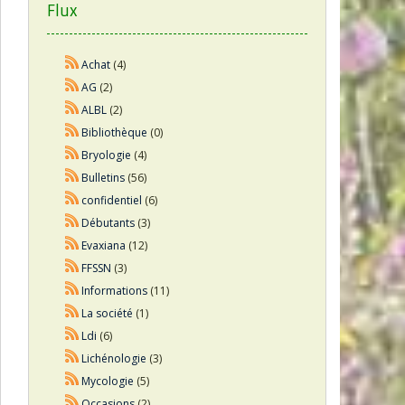
Flux
Achat
(4)
AG
(2)
ALBL
(2)
Bibliothèque
(0)
Bryologie
(4)
Bulletins
(56)
confidentiel
(6)
Débutants
(3)
Evaxiana
(12)
FFSSN
(3)
Informations
(11)
La société
(1)
Ldi
(6)
Lichénologie
(3)
Mycologie
(5)
Occasions
(2)