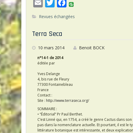
E
T
F
m
w
ac
Revues échangées
ai
itt
e
l
er
b
Terra Seca
o
o
10 mars 2014
Benoit BOCK
k
n°14-1 de 2014
éditée par
Yves Delange
4, bis rue de Fleury
77300 Fontainebleau
France
Contact :
Site :
http://www.terraseca.org/
SOMMAIRE :
• “Éditorial” Pr Paul Berthet.
C’est Linné qui, en 1754, a créé le genre Cactus dans s
pas dans la nomenclature actuelle. Et pourtant, il est le 
littérature botanique est intéressante, et deux explicati