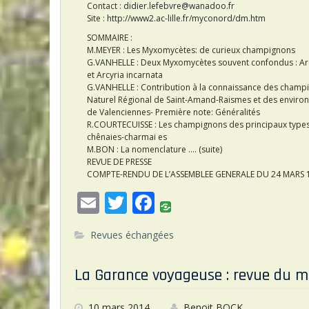
Contact :
didier.lefebvre@wanadoo.fr
Site :
http://www2.ac-lille.fr/myconord/dm.htm
SOMMAIRE :
M.MEYER : Les Myxomycètes: de curieux champignons
G.VANHELLE : Deux Myxomycètes souvent confondus : Ar
et Arcyria incarnata
G.VANHELLE : Contribution à la connaissance des champ
Naturel Régional de Saint-Amand-Raismes et des enviro
de Valenciennes- Première note: Généralités
R.COURTECUISSE : Les champignons des principaux types d
chênaies-charmai es
M.BON : La nomenclature …. (suite)
REVUE DE PRESSE
COMPTE-RENDU DE L’ASSEMBLEE GENERALE DU 24 MARS 
E
T
F
m
w
ac
Revues échangées
ai
itt
e
l
er
b
La Garance voyageuse : revue du m
o
10 mars 2014
Benoit BOCK