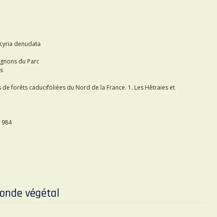
cyria denudata
ignons du Parc
ns
e forêts caducifoliées du Nord de la France. 1. Les Hêtraies et
1984
onde végétal