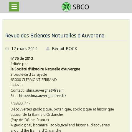
S
k
P
i
o
p
Revue des Sciences Naturelles d’Auvergne
t
s
o
c
17 mars 2014
Benoit BOCK
t
o
s
n
n°76 de 2012
t
éditée par
e
la Société d’Histoire Naturelle d’Auvergne
n
3 boulevard Lafayette
t
63000 CLERMONT-FERRAND
FRANCE
Contact :
shna.auvergne@free.fr
Site :
http://shna.auvergne.free.fr/
SOMMAIRE :
Découvertes géologique, botanique, zoologique et historique
autour de la Banne d’Ordanche
(Puy-de-Dôme, France)
A geological, botanical, zoological and historiai discoveries
around the Banne d’Ordanche