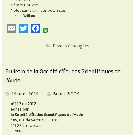
Gérard BAL VAY
Notes sur le latin des botanistes
Lucien Baillaud
E
T
F
m
w
ac
ai
itt
e
Revues échangées
l
er
b
o
Bulletin de la Société d’Études Scientifiques de
o
l’Aude
k
14 mars 2014
Benoit BOCK
n°112 de 2012
éditée par
la Société d’Études Scientifiques de l’Aude
*89, rue de Verdun, B.P.106
11022 Carcassonne
FRANCE