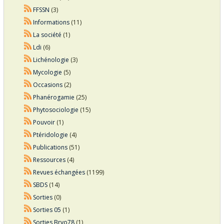
FFSSN
(3)
Informations
(11)
La société
(1)
Ldi
(6)
Lichénologie
(3)
Mycologie
(5)
Occasions
(2)
Phanérogamie
(25)
Phytosociologie
(15)
Pouvoir
(1)
Ptéridologie
(4)
Publications
(51)
Ressources
(4)
Revues échangées
(1199)
SBDS
(14)
Sorties
(0)
Sorties 05
(1)
Sorties Bryo78
(1)