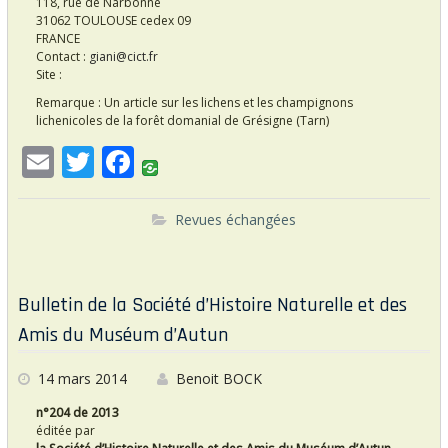
118, rue de Narbonne
31062 TOULOUSE cedex 09
FRANCE
Contact :
giani@cict.fr
Site :
Remarque : Un article sur les lichens et les champignons
lichenicoles de la forêt domanial de Grésigne (Tarn)
E
T
F
m
w
ac
ai
itt
e
Revues échangées
l
er
b
o
Bulletin de la Société d’Histoire Naturelle et des
o
Amis du Muséum d’Autun
k
14 mars 2014
Benoit BOCK
n°204 de 2013
éditée par