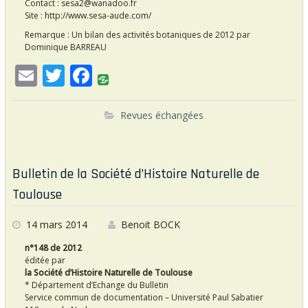
Contact :
sesa2@wanadoo.fr
Site :
http://www.sesa-aude.com/
Remarque : Un bilan des activités botaniques de 2012 par
Dominique BARREAU
E
T
F
m
w
ac
ai
itt
e
Revues échangées
l
er
b
o
Bulletin de la Société d’Histoire Naturelle de
o
Toulouse
k
14 mars 2014
Benoit BOCK
n°148 de 2012
éditée par
la Société d’Histoire Naturelle de Toulouse
* Département d’Echange du Bulletin
Service commun de documentation – Université Paul Sabatier