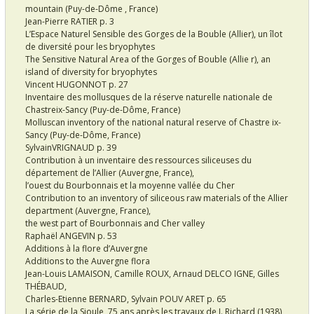
mountain (Puy-de-Dôme , France)
Jean-Pierre RATIER p. 3
L’Espace Naturel Sensible des Gorges de la Bouble (Allier), un îlot
de diversité pour les bryophytes
The Sensitive Natural Area of the Gorges of Bouble (Allie r), an
island of diversity for bryophytes
Vincent HUGONNOT p. 27
Inventaire des mollusques de la réserve naturelle nationale de
Chastreix-Sancy (Puy-de-Dôme, France)
Molluscan inventory of the national natural reserve of Chastre ix-
Sancy (Puy-de-Dôme, France)
SylvainVRIGNAUD p. 39
Contribution à un inventaire des ressources siliceuses du
département de l’Allier (Auvergne, France),
l’ouest du Bourbonnais et la moyenne vallée du Cher
Contribution to an inventory of siliceous raw materials of the Allier
department (Auvergne, France),
the west part of Bourbonnais and Cher valley
Raphaël ANGEVIN p. 53
Additions à la flore d’Auvergne
Additions to the Auvergne flora
Jean-Louis LAMAISON, Camille ROUX, Arnaud DELCO IGNE, Gilles
THÉBAUD,
Charles-Etienne BERNARD, Sylvain POUV ARET p. 65
La série de la Sioule, 75 ans après les travaux de J. Richard (1938),