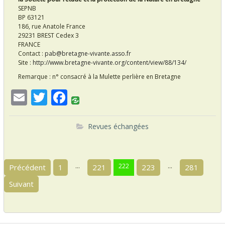
SEPNB
BP 63121
186, rue Anatole France
29231 BREST Cedex 3
FRANCE
Contact :
pab@bretagne-vivante.asso.fr
Site :
http://www.bretagne-vivante.org/content/view/88/134/
Remarque : n° consacré à la Mulette perlière en Bretagne
E
T
F
m
w
ac
ai
itt
e
Revues échangées
l
er
b
N
o
…
222
…
Précédent
1
221
223
281
a
o
Suivant
v
k
i
g