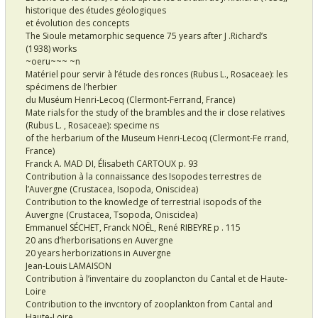
historique des études géologiques
et évolution des concepts
The Sioule metamorphic sequence 75 years after J .Richard’s
(1938) works
~oeru~~~ ~n
Matériel pour servir à l’étude des ronces (Rubus L., Rosaceae): les
spécimens de l’herbier
du Muséum Henri-Lecoq (Clermont-Ferrand, France)
Mate rials for the study of the brambles and the ir close relatives
(Rubus L. , Rosaceae): specime ns
of the herbarium of the Museum Henri-Lecoq (Clermont-Fe rrand,
France)
Franck A. MAD DI, Élisabeth CARTOUX p. 93
Contribution à la connaissance des Isopodes terrestres de
l’Auvergne (Crustacea, Isopoda, Oniscidea)
Contribution to the knowledge of terrestrial isopods of the
Auvergne (Crustacea, Tsopoda, Oniscidea)
Emmanuel SÉCHET, Franck NOËL, René RIBEYRE p . 115
20 ans d’herborisations en Auvergne
20 years herborizations in Auvergne
Jean-Louis LAMAISON
Contribution à l’inventaire du zooplancton du Cantal et de Haute-
Loire
Contribution to the invcntory of zooplankton from Cantal and
Haute-Loire