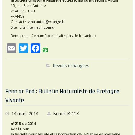
la Société d’Histoire Naturelle et des Amis du Muséum d’Autun
15, rue Saint Antoine
71400 AUTUN
FRANCE
Contact :
shna.autun@orange.fr
Site :
Site internet inconnu
Remarque : Ce numéro ne traite pas de botanique
E
T
F
m
w
ac
ai
itt
e
Revues échangées
l
er
b
o
Penn ar Bed : Bulletin Naturaliste de Bretagne
o
Vivante
k
14 mars 2014
Benoit BOCK
n°215 de 2014
éditée par
la Société pour l’étude et la protection de la Nature en Bretagne