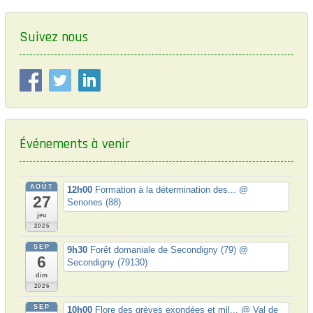
a
t
Suivez nous
i
o
n
d
e
Événements à venir
s
a
AOÛT
12h00
Formation à la détermination des...
@
r
27
Senones (88)
t
jeu
2026
i
SEP
9h30
Forêt domaniale de Secondigny (79)
@
c
6
Secondigny (79130)
dim
l
2026
e
SEP
10h00
Flore des grèves exondées et mil...
@ Val de