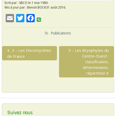
Ecrit par :
SBCO
le 1 mai 1980.
Mis à jour par :
Benoit BOCK
31 août 2016.
E
T
F
m
w
ac
ai
itt
e
Publications
l
er
b
N
o
P
3 – Les Discomycètes
N
5 – Les Bryophytes du
a
r
e
Centre-Ouest :
de France
o
v
e
x
classification,
k
i
v
t
détermination,
i
p
répartition
g
o
o
a
u
s
s
t
t
p
:
i
o
o
s
Suivez nous
t
n