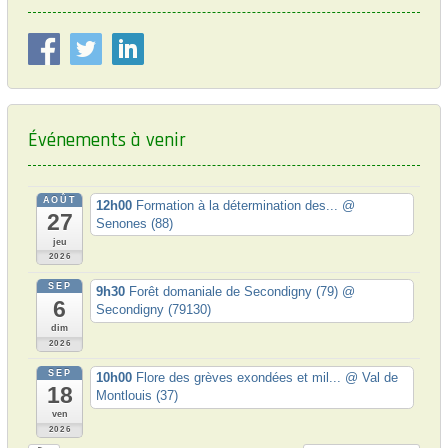
:
d
e
l
’
Événements à venir
a
r
t
AOÛT
12h00
Formation à la détermination des...
@
27
Senones (88)
i
jeu
c
2026
SEP
l
9h30
Forêt domaniale de Secondigny (79)
@
6
Secondigny (79130)
e
dim
2026
SEP
10h00
Flore des grèves exondées et mil...
@ Val de
18
Montlouis (37)
ven
2026