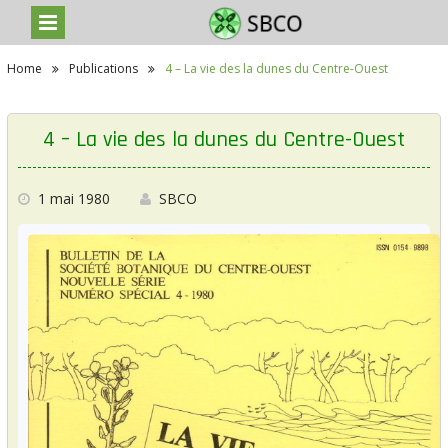
S
Home
Publications
4 – La vie des la dunes du Centre-Ouest
k
i
p
t
4 – La vie des la dunes du Centre-Ouest
o
c
o
n
1 mai 1980
SBCO
t
e
n
t