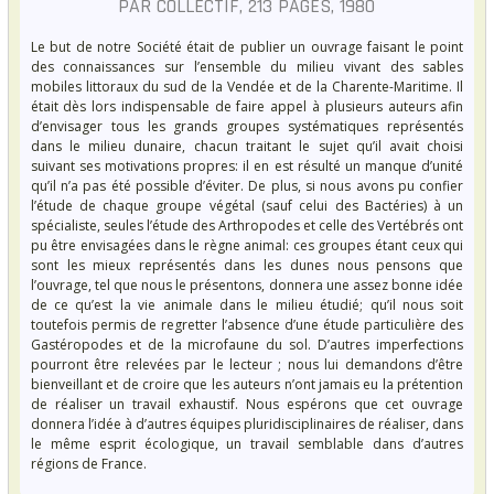
PAR COLLECTIF, 213 PAGES, 1980
Le but de notre Société était de publier un ouvrage faisant le point
des connaissances sur l’ensemble du milieu vivant des sables
mobiles littoraux du sud de la Vendée et de la Charente-Maritime. Il
était dès lors indispensable de faire appel à plusieurs auteurs afin
d’envisager tous les grands groupes systématiques représentés
dans le milieu dunaire, chacun traitant le sujet qu’il avait choisi
suivant ses motivations propres: il en est résulté un manque d’unité
qu’il n’a pas été possible d’éviter. De plus, si nous avons pu confier
l’étude de chaque groupe végétal (sauf celui des Bactéries) à un
spécialiste, seules l’étude des Arthropodes et celle des Vertébrés ont
pu être envisagées dans le règne animal: ces groupes étant ceux qui
sont les mieux représentés dans les dunes nous pensons que
l’ouvrage, tel que nous le présentons, donnera une assez bonne idée
de ce qu’est la vie animale dans le milieu étudié; qu’il nous soit
toutefois permis de regretter l’absence d’une étude particulière des
Gastéropodes et de la microfaune du sol. D’autres imperfections
pourront être relevées par le lecteur ; nous lui demandons d’être
bienveillant et de croire que les auteurs n’ont jamais eu la prétention
de réaliser un travail exhaustif. Nous espérons que cet ouvrage
donnera l’idée à d’autres équipes pluridisciplinaires de réaliser, dans
le même esprit écologique, un travail semblable dans d’autres
régions de France.