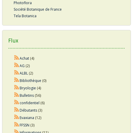
Photoflora
Société Botanique de France
Tela Botanica
Flux
Achat
(4)
AG
(2)
ALBL
(2)
Bibliothèque
(0)
Bryologie
(4)
Bulletins
(56)
confidentiel
(6)
Débutants
(3)
Evaxiana
(12)
FFSSN
(3)
Informations
(11)