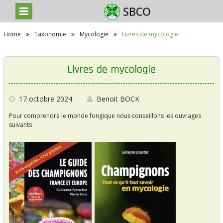
S
Home
Taxonomie
Mycologie
Livres de mycologie
k
i
p
t
Livres de mycologie
o
c
o
n
17 octobre 2024
Benoit BOCK
t
Pour comprendre le monde fongique nous conseillons les ouvrages
e
suivants :
n
t