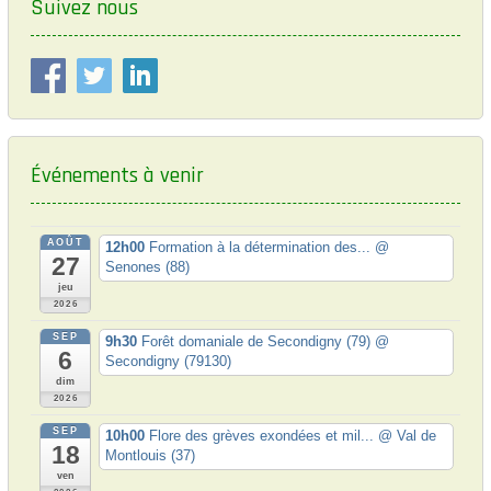
s
Suivez nous
t
n
:
d
e
l
’
Événements à venir
a
r
AOÛT
12h00
Formation à la détermination des...
@
t
27
Senones (88)
i
jeu
2026
c
SEP
9h30
Forêt domaniale de Secondigny (79)
@
6
l
Secondigny (79130)
dim
e
2026
SEP
10h00
Flore des grèves exondées et mil...
@ Val de
18
Montlouis (37)
ven