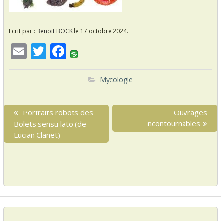
Ecrit par :
Benoit BOCK
le 17 octobre 2024.
E
T
F
m
w
ac
ai
itt
e
Mycologie
l
er
b
N
o
P
Portraits robots des
N
Ouvrages
a
r
incontournables
e
Bolets sensu lato (de
o
v
e
x
Lucian Clanet)
k
i
v
t
i
p
g
o
o
a
u
s
s
t
t
p
:
i
o
o