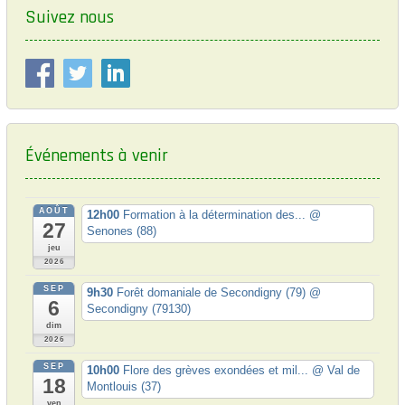
i
Suivez nous
o
o
s
t
n
:
d
e
l
Événements à venir
’
a
AOÛT
12h00
Formation à la détermination des...
@
r
27
Senones (88)
t
jeu
2026
i
SEP
9h30
Forêt domaniale de Secondigny (79)
@
6
c
Secondigny (79130)
dim
l
2026
e
SEP
10h00
Flore des grèves exondées et mil...
@ Val de
18
Montlouis (37)
ven