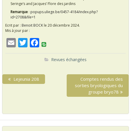
Seringe’s and Jacques’ Flore des jardins
Remarque
:
popups.uliege.be/0457-4184/index.php?
id=2708&file=1
Ecrit par :
Benoit BOCK
le 20 décembre 2024.
Mis à jour par :
E
T
F
m
w
ac
ai
itt
e
Revues échangées
l
er
b
N
o
P
Lejeunia 208
N
Comptes rendus des
a
r
sorties bryologiques du
e
o
v
e
x
groupe bryo78
k
i
v
t
i
p
g
o
o
a
u
s
s
t
t
p
: