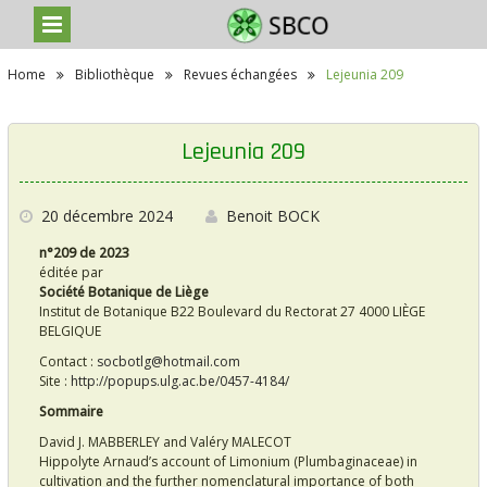
S
Home
Bibliothèque
Revues échangées
Lejeunia 209
k
i
p
t
Lejeunia 209
o
c
o
n
20 décembre 2024
Benoit BOCK
t
n°209 de 2023
e
éditée par
n
Société Botanique de Liège
t
Institut de Botanique B22 Boulevard du Rectorat 27 4000 LIÈGE
BELGIQUE
Contact :
socbotlg@hotmail.com
Site :
http://popups.ulg.ac.be/0457-4184/
Sommaire
David J. MABBERLEY and Valéry MALECOT
Hippolyte Arnaud’s account of Limonium (Plumbaginaceae) in
cultivation and the further nomenclatural importance of both