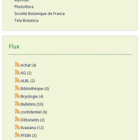
Photoflora
Société Botanique de France
Tela Botanica
Flux
Achat
(4)
AG
(2)
ALBL
(2)
Bibliothèque
(0)
Bryologie
(4)
Bulletins
(56)
confidentiel
(6)
Débutants
(3)
Evaxiana
(12)
FFSSN
(3)