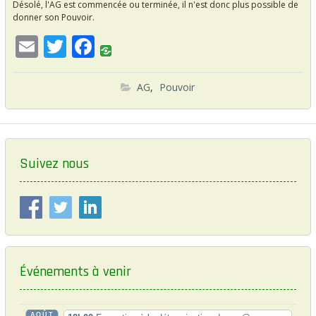
Désolé, l'AG est commencée ou terminée, il n'est donc plus possible de
donner son Pouvoir.
E
T
F
m
w
ac
ai
itt
e
AG
,
Pouvoir
l
er
b
o
o
Suivez nous
k
Événements à venir
AOÛT