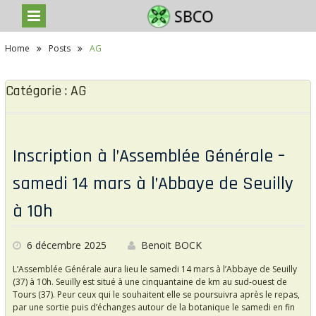
S
Home
Posts
AG
k
i
p
Catégorie : AG
t
o
c
o
n
Inscription à l’Assemblée Générale –
t
e
n
samedi 14 mars à l’Abbaye de Seuilly
t
à 10h
6 décembre 2025
Benoit BOCK
L’Assemblée Générale aura lieu le samedi 14 mars à l’Abbaye de Seuilly
(37) à 10h. Seuilly est situé à une cinquantaine de km au sud-ouest de
Tours (37). Peur ceux qui le souhaitent elle se poursuivra après le repas,
par une sortie puis d’échanges autour de la botanique le samedi en fin