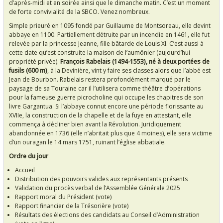
d’après-midi et en soirée ainsi que le dimanche matin. C’est un moment
de forte convivialité de la SBCO. Venez nombreux.
Simple prieuré en 1095 fondé par Guillaume de Montsoreau, elle devint
abbaye en 1100. Partiellement détruite par un incendie en 1461, elle fut
relevée par la princesse Jeanne, fille bâtarde de Louis XI. C’est aussi à
cette date qu’est construite la maison de l’aumônier (aujourd’hui
propriété privée).
François Rabelais (1494-1553), né à deux portées de
fusils (600 m)
, à la Devinière, vint y faire ses classes alors que l’abbé est
Jean de Bourbon. Rabelais restera profondément marqué par le
paysage de sa Touraine car il l’utilisera comme théâtre d’opérations
pour la fameuse guerre picrocholine qui occupe les chapitres de son
livre Gargantua. Si l’abbaye connut encore une période florissante au
XVIIe, la construction de la chapelle et de la fuye en attestant, elle
commença à décliner bien avant la Révolution. Juridiquement
abandonnée en 1736 (elle n’abritait plus que 4 moines), elle sera victime
d’un ouragan le 14 mars 1751, ruinant l’église abbatiale.
Ordre du jour
Accueil
Distribution des pouvoirs valides aux représentants présents
Validation du procès verbal de l’Assemblée Générale 2025
Rapport moral du Président (vote)
Rapport financier de la Trésorière (vote)
Résultats des élections des candidats au Conseil d’Administration