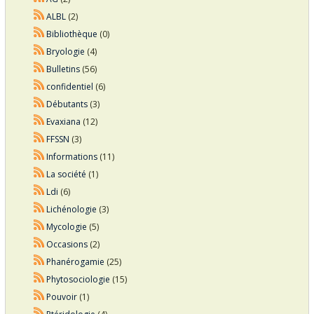
ALBL
(2)
Bibliothèque
(0)
Bryologie
(4)
Bulletins
(56)
confidentiel
(6)
Débutants
(3)
Evaxiana
(12)
FFSSN
(3)
Informations
(11)
La société
(1)
Ldi
(6)
Lichénologie
(3)
Mycologie
(5)
Occasions
(2)
Phanérogamie
(25)
Phytosociologie
(15)
Pouvoir
(1)