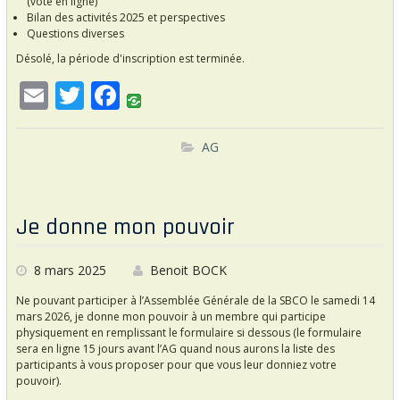
(vote en ligne)
Bilan des activités 2025 et perspectives
Questions diverses
Désolé, la période d'inscription est terminée.
E
T
F
m
w
ac
ai
itt
e
AG
l
er
b
o
Je donne mon pouvoir
o
k
8 mars 2025
Benoit BOCK
Ne pouvant participer à l’Assemblée Générale de la SBCO le samedi 14
mars 2026, je donne mon pouvoir à un membre qui participe
physiquement en remplissant le formulaire si dessous (le formulaire
sera en ligne 15 jours avant l’AG quand nous aurons la liste des
participants à vous proposer pour que vous leur donniez votre
pouvoir).