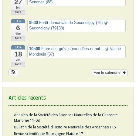
t
27
Senones (88)
i
jeu
2026
c
SEP
9h30
Forêt domaniale de Secondigny (79)
@
6
l
Secondigny (79130)
dim
e
2026
SEP
10h00
Flore des grèves exondées et mil...
@ Val de
18
Montlouis (37)
ven
2026
Voir le calendrier
Articles récents
Annales de la Société des Sciences Naturelles de la Charente-
Maritime 11-08
Bulletin de la Société d’Histoire Naturelle des Ardennes 115
Revue scientifique Bourgogne Nature 17