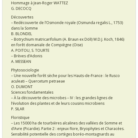
Hommage à Jean-Roger WATTEZ
G. DECOCQ
Découvertes
– Redécouverte de l’Osmonde royale (Osmunda regalis L., 1753)
dans la Somme
B. BLONDEL
– Botrychium matricarifolium (A. Braun ex DölI) W.D.J. Koch, 1846)
en forêt domaniale de Compiègne (Oise)
A. POITOU, S. TOURTE
– Brèves d’Adonis
A. MESSEAN
Phytosociologie
– Une nouvelle forêt sèche pour les Hauts-de-France : le Rusco
aculeati – Quercetum petraeae
O. DUMONT
Sciences fondamentales
– À la découverte des microbes – IV : les grandes lignes de
l’évolution des plantes et de leurs cousins microbiens
P. SILAR
Floristique
– Les 15000 ha de tourbières alcalines des vallées de Somme et
d’Avre (Picardie). Partie 2 : enjeux flore, Bryophytes et Characées.
Sensibilité potentielle des cortèges boréo-montagnards au