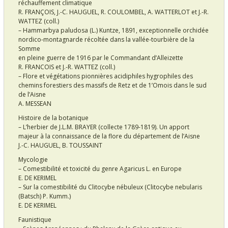
réchauffement climatique
R. FRANÇOIS, J.-C. HAUGUEL, R. COULOMBEL, A. WATTERLOT et J.-R.
WATTEZ (coll.)
– Hammarbya paludosa (L.) Kuntze, 1891, exceptionnelle orchidée
nordico-montagnarde récoltée dans la vallée-tourbière de la
Somme
en pleine guerre de 1916 par le Commandant d’Alleizette
R. FRANCOIS et J.-R. WATTEZ (coll.)
– Flore et végétations pionnières acidiphiles hygrophiles des
chemins forestiers des massifs de Retz et de 1’Omois dans le sud
de l’Aisne
A. MESSEAN
Histoire de la botanique
– L’herbier de J.L.M. BRAYER (collecte 1789-1819). Un apport
majeur à la connaissance de la flore du département de l’Aisne
J.-C. HAUGUEL, B. TOUSSAINT
Mycologie
– Comestibilité et toxicité du genre Agaricus L. en Europe
E. DE KERIMEL
– Sur la comestibilité du Clitocybe nébuleux (Clitocybe nebularis
(Batsch) P. Kumm.)
E. DE KERIMEL
Faunistique