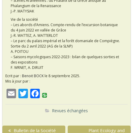
– Scènes Aranéennes : du Phalanx de la Grèce antique au
Phalangium de la Renaissance
J.-P. MATYSIAK
Vie de la société
– Les abords d’Amiens. Compte-rendu de l’excursion botanique
du 4 juin 2022 en vallée de Grâce
J.-R. WATTEZ, A. WATTERLOT
– Le parc du palais impérial et la forêt domaniale de Compiègne.
Sortie du 2 avril 2022 (AG de la SLNP)
A. POITOU
– Saisons mycologiques 2022-2023 : bilan de quelques sorties et
des expositions
F. WRNET, A. DIRUIT
Ecrit par :
Benoit BOCK
le 8 septembre 2025.
Mis à jour par :
E
T
F
m
w
ac
ai
itt
e
Revues échangées
l
er
b
N
o
P
Bulletin de la Société
N
Plant Ecology and