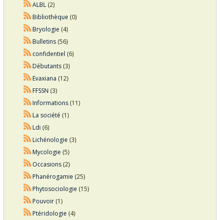
ALBL
(2)
Bibliothèque
(0)
Bryologie
(4)
Bulletins
(56)
confidentiel
(6)
Débutants
(3)
Evaxiana
(12)
FFSSN
(3)
Informations
(11)
La société
(1)
Ldi
(6)
Lichénologie
(3)
Mycologie
(5)
Occasions
(2)
Phanérogamie
(25)
Phytosociologie
(15)
Pouvoir
(1)
Ptéridologie
(4)