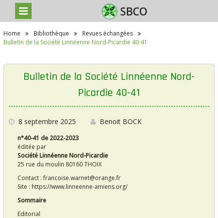
S
Home
Bibliothèque
Revues échangées
k
Bulletin de la Société Linnéenne Nord-Picardie 40-41
i
p
t
o
Bulletin de la Société Linnéenne Nord-
c
o
Picardie 40-41
n
t
e
8 septembre 2025
Benoit BOCK
n
t
n°40-41 de 2022-2023
éditée par
Société Linnéenne Nord-Picardie
25 rue du moulin 80160 THOIX
Contact :
francoise.warnet@orange.fr
Site :
https://www.linneenne-amiens.org/
Sommaire
Editorial