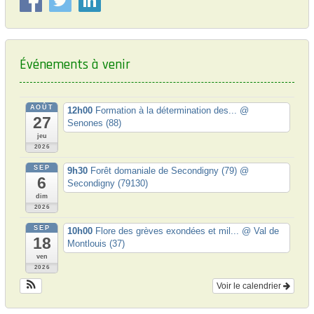
n
:
d
e
Événements à venir
l
’
a
AOÛT
12h00
Formation à la détermination des...
@
27
Senones (88)
r
jeu
t
2026
i
SEP
9h30
Forêt domaniale de Secondigny (79)
@
6
Secondigny (79130)
c
dim
2026
l
SEP
e
10h00
Flore des grèves exondées et mil...
@ Val de
18
Montlouis (37)
ven
2026
Voir le calendrier