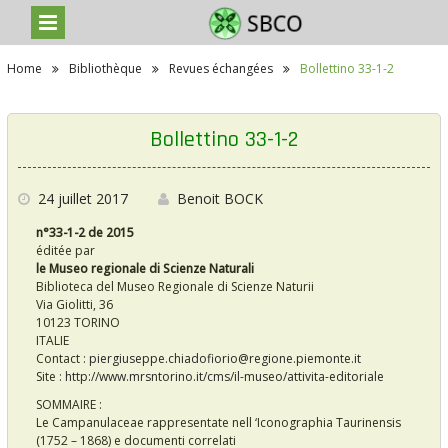
S
Home
Bibliothèque
Revues échangées
Bollettino 33-1-2
k
i
p
t
Bollettino 33-1-2
o
c
o
n
24 juillet 2017
Benoit BOCK
t
n°33-1-2 de 2015
e
éditée par
n
le Museo regionale di Scienze Naturali
t
Biblioteca del Museo Regionale di Scienze Naturii
Via Giolitti, 36
10123 TORINO
ITALIE
Contact :
piergiuseppe.chiadofiorio@regione.piemonte.it
Site :
http://www.mrsntorino.it/cms/il-museo/attivita-editoriale
SOMMAIRE :
Le Campanulaceae rappresentate nell ‘Iconographia Taurinensis
(1752 – 1868) e documenti correlati