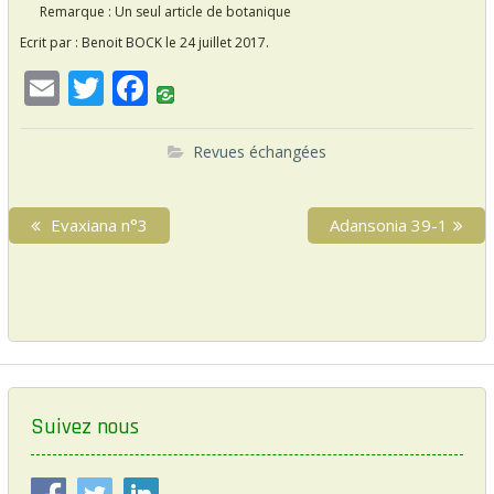
Remarque : Un seul article de botanique
Ecrit par :
Benoit BOCK
le 24 juillet 2017.
E
T
F
m
w
ac
ai
itt
e
Revues échangées
l
er
b
N
o
P
Evaxiana n°3
N
Adansonia 39-1
a
r
e
o
v
e
x
k
i
v
t
i
p
g
o
o
a
u
s
s
t
t
p
:
Suivez nous
i
o
o
s
t