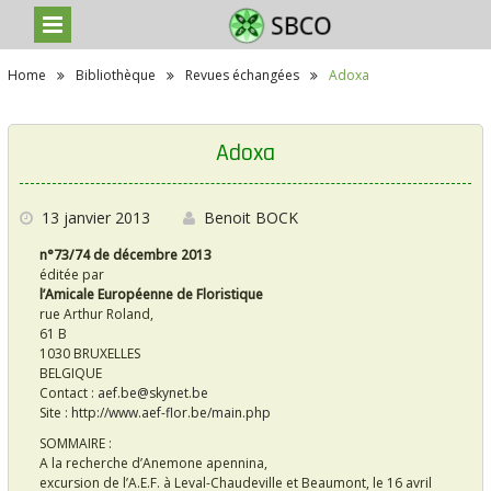
S
Home
Bibliothèque
Revues échangées
Adoxa
k
i
p
t
Adoxa
o
c
o
n
13 janvier 2013
Benoit BOCK
t
n°73/74 de décembre 2013
e
éditée par
n
l’Amicale Européenne de Floristique
t
rue Arthur Roland,
61 B
1030 BRUXELLES
BELGIQUE
Contact :
aef.be@skynet.be
Site :
http://www.aef-flor.be/main.php
SOMMAIRE :
A la recherche d’Anemone apennina,
excursion de l’A.E.F. à Leval-Chaudeville et Beaumont, le 16 avril