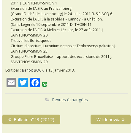
2011 J. SAINTENOY-SIMON 1
Excursion de l’A.E.F. au Prenzenbierg
(Grand-Duché de Luxembourg) le 24 juillet 2011 B. SIRJACQ 6
Excursion de l’A.E.F. à la sablière « Lannoy » à Châtillon,
(Saint-Léger) le 10 septembre 2011 D. THOEN 11
Excursion de l’A.E.F. à Mélin et Lécluse, le 27 août 2011 J.
SAINTENOY-SIMON 20
Trouvailles floristiques :
Cirsium dissectum, Luronium natans et Tephroserys palustris J.
SAINTENOY-SIMON 25
Groupe Flore Bruxelloise : rapport des excursions de 2011 J.
SAINTENOY-SIMON 29
Ecrit par :
Benoit BOCK
le 13 janvier 2013.
E
T
F
m
w
ac
ai
itt
e
Revues échangées
l
er
b
N
o
P
Bulletin n°43 (2012)
N
Willdenowia
a
r
e
o
v
e
x