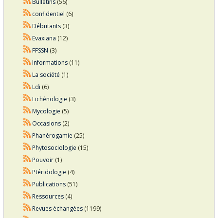
Bulletins
(56)
confidentiel
(6)
Débutants
(3)
Evaxiana
(12)
FFSSN
(3)
Informations
(11)
La société
(1)
Ldi
(6)
Lichénologie
(3)
Mycologie
(5)
Occasions
(2)
Phanérogamie
(25)
Phytosociologie
(15)
Pouvoir
(1)
Ptéridologie
(4)
Publications
(51)
Ressources
(4)
Revues échangées
(1199)