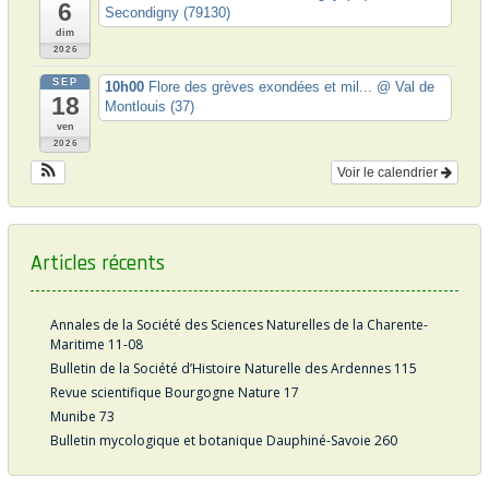
6
Secondigny (79130)
c
dim
2026
l
SEP
e
10h00
Flore des grèves exondées et mil...
@ Val de
18
Montlouis (37)
ven
2026
Voir le calendrier
Articles récents
Annales de la Société des Sciences Naturelles de la Charente-
Maritime 11-08
Bulletin de la Société d’Histoire Naturelle des Ardennes 115
Revue scientifique Bourgogne Nature 17
Munibe 73
Bulletin mycologique et botanique Dauphiné-Savoie 260