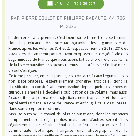
74 € TTC + frais de port
PAR PIERRE COULOT ET PHILIPPE RABAUTE, A4, 706
P., 2025
Le dernier sera le premier. C’est bien par le tome 1 que se termine
donc la publication de notre Monographie des Leguminosae de
France, après les volumes 3, 4 et 2, respectivement en 2013, 2016 et
2020. C’est notamment pour pouvoir proposer une clé générale des
Leguminosae de France que nous avons fait ce choix, n’étant certains
de la liste exhaustive des taxons retenus qu’après avoir finalisé notre
travail d’analyse.
Ce tome premier, en trois parties, est consacré 1) aux Légumineuses
non papilionacées, essentiellement d’origine tropicale, dont la
classification a considérablement évolué depuis quelques années et
qui nous a amenés à décaler la publication de ce volume, mais aussi
2) aux tribus papilionacées majoritairement tropicales et donc peu
représentées dans la flore de France et enfin 3) à celle des Loteae,
dans son acception moderne.
Ainsi se termine un travail de plus de vingt ans, dont les premiers
compléments sont déjà publiés mais dont d’autres seront émis
régulièrement. Le résultat final a le mérite de proposer à la
communauté botanique française une photographie de la
connaissance de la famille en France en ce début de xxie siècle, dont