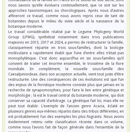
nous savons qu’elle évoluera continuellement, que ce soit sur les
approches taxonomiques ou chorologiques. Après nous d’autres
affineront ce travail, comme nous avons repris ceux de tant de
botanistes depuis le milieu du xviiie siècle et la naissance de la
botanique moderne.
Le travail considérable réalisé par le Legume Phylogeny World
Group (LPWG), synthétisé notamment dans trois publications
majeures en 2013, 2017 et 2024, a permis de restructurer la famille,
classiquement répartie en trois sous-familles, dont la biologie
moléculaire a rapidement établi que l’une d’entre elles n’était pas
monophylétique. C’est donc aujourd’hui en six sous-familles qu’il
convient de traiter cet énorme ensemble, le troisième de la flore
mondiale. En complément, la nouvelle sous-famille des
Caesalpinioideae, dans son acception actuelle, vient tout juste d’être
restructurée. Une des conséquences de ces évolutions est que l’un
des enjeux de la floristique moderne consiste plus que jamais en la
recherche de synapomorphies, pour faire le lien entre génétique et
morphologie ; là est le travail central du botaniste moderne, qui doit
conserver sa capacité d’arbitrage. La génétique fait loi, mais elle ne
peut tout établir. L’exemple de l’ancien genre Acacia, éclaté en
plusieurs genres eux-mêmes répartis dans des tribus différentes, en
est probablement l’un des exemples les plus flagrants. Nous avons
évidemment retenu cette classification récente dans ce volume,
comme nous l’avons fait de façon générale dans l’ensemble de la