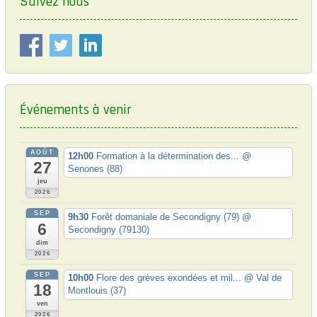
Suivez nous
o
o
s
t
n
:
d
e
l
Événements à venir
’
a
AOÛT
12h00
Formation à la détermination des...
@
r
27
Senones (88)
t
jeu
2026
i
SEP
9h30
Forêt domaniale de Secondigny (79)
@
6
c
Secondigny (79130)
dim
l
2026
e
SEP
10h00
Flore des grèves exondées et mil...
@ Val de
18
Montlouis (37)
ven
2026