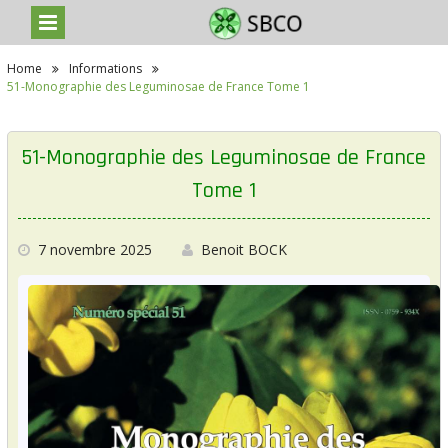
S
Home
Informations
k
51-Monographie des Leguminosae de France Tome 1
i
p
t
o
51-Monographie des Leguminosae de France
c
o
Tome 1
n
t
e
7 novembre 2025
Benoit BOCK
n
t