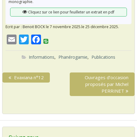
monographie.
Cliquez sur ce lien pour feuilleter un extrait en pdf
Ecrit par :
Benoit BOCK
le 7 novembre 2025.
le 25 décembre 2025.
E
T
F
m
w
ac
ai
itt
e
Informations
,
Phanérogamie
,
Publications
l
er
b
N
o
P
Evaxiana n°12
N
Ouvrages d’occasion
a
r
e
proposés par Michel
o
v
e
x
PERRINET
k
i
v
t
i
p
g
o
o
a
u
s
s
t
t
p
:
i