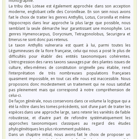
monographie.
La tribu des Loteae est également approchée dans son acception
moderne, englobant celle des Coronilleae. En son sein nous avons
fait le choix de traiter les genres Anthyllis, Lotus, Coronilla et même
Hippocrepis dans leur approche la plus large que possible, nous
semblant la seule démarche leur garantissant une monophylie. Les
genres Hymenocarpus, Dorycnium, Tetragonolobus, Securigera et
Emerus ne sont donc pas retenus.
Le taxon Anthyllis vulneraria est quant à lui, parmi toutes les
Légumineuses de la flore française, celui qui nous a posé le plus de
difficultés pour établir des entités taxonomiques cohérentes.
L’introgression des rares taxons sauvages par des plantes issues de
culture, elles-mêmes de constitution originelle peu établie, rend
l’interprétation de très nombreuses populations françaises
quasiment impossible, en tout cas elle nous est inaccessible. Nous
proposons donc modestement un traitement qui ne nous satisfait
pas pleinement mais qui correspond à notre compréhension de
celui-ci.
De façon générale, nous conservons dans ce volume la logique qui a
été la nôtre dans les tomes précédents, soit d’une part de traiter les
espèces dans une approche large, sans retenir les variétés de faible
robustesse, et d’autre part de refondre systématiquement les
approches taxonomiques classiques au regard des études
phylogénétiques les plus récemment publiées.
Dans un chapitre initial, nous avons fait le choix de proposer un