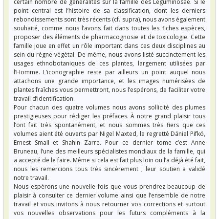
certain nombre de généralités sur la famille des Leguminosae. Si le
point central est l’histoire de sa classification, dont les derniers
rebondissements sont très récents (cf. supra), nous avons également
souhaité, comme nous l’avons fait dans toutes les fiches espèces,
proposer des éléments de pharmacognosie et de toxicologie. Cette
famille joue en effet un rôle important dans ces deux disciplines au
sein du règne végétal. De même, nous avons listé succinctement les
usages ethnobotaniques de ces plantes, largement utilisées par
l’Homme. L’iconographie reste par ailleurs un point auquel nous
attachons une grande importance, et les images numérisées de
plantes fraîches vous permettront, nous l’espérons, de faciliter votre
travail d’identification.
Pour chacun des quatre volumes nous avons sollicité des plumes
prestigieuses pour rédiger les préfaces. À notre grand plaisir tous
l’ont fait très spontanément, et nous sommes très fiers que ces
volumes aient été ouverts par Nigel Maxted, le regretté Dániel Pifkó,
Ernest Small et Shahin Zarre. Pour ce dernier tome c’est Anne
Bruneau, l’une des meilleurs spécialistes mondiaux de la famille, qui
a accepté de le faire. Même si cela est fait plus loin ou l’a déjà été fait,
nous les remercions tous très sincèrement ; leur soutien a validé
notre travail.
Nous espérons une nouvelle fois que vous prendrez beaucoup de
plaisir à consulter ce dernier volume ainsi que l’ensemble de notre
travail et vous invitons à nous retourner vos corrections et surtout
vos nouvelles observations pour les futurs compléments à la