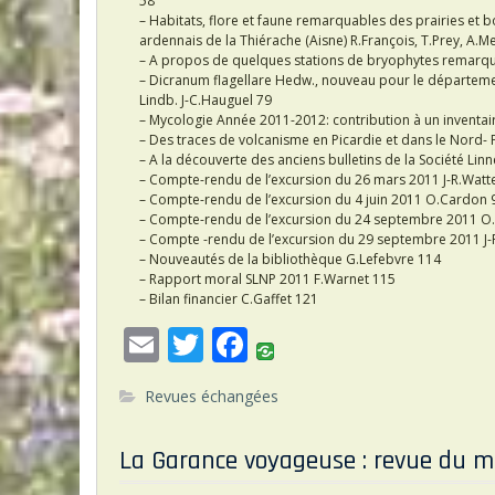
58
– Habitats, flore et faune remarquables des prairies et 
ardennais de la Thiérache (Aisne) R.François, T.Prey, A.
– A propos de quelques stations de bryophytes remarqu
– Dicranum flagellare Hedw., nouveau pour le département
Lindb. J-C.Hauguel 79
– Mycologie Année 2011-2012: contribution à un inventa
– Des traces de volcanisme en Picardie et dans le Nord- 
– A la découverte des anciens bulletins de la Société L
– Compte-rendu de l’excursion du 26 mars 2011 J-R.Watt
– Compte-rendu de l’excursion du 4 juin 2011 O.Cardon 
– Compte-rendu de l’excursion du 24 septembre 2011 O.
– Compte -rendu de l’excursion du 29 septembre 2011 J-
– Nouveautés de la bibliothèque G.Lefebvre 114
– Rapport moral SLNP 2011 F.Warnet 115
– Bilan financier C.Gaffet 121
E
T
F
m
w
ac
Revues échangées
ai
itt
e
l
er
b
La Garance voyageuse : revue du m
o