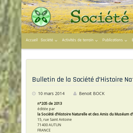
S
k
i
p
t
o
c
Accueil
Société
Activités de terrain
Publications
o
n
t
e
n
t
P
o
Bulletin de la Société d’Histoire 
s
10 mars 2014
Benoit BOCK
t
n°205 de 2013
s
éditée par
la Société d’Histoire Naturelle et des Amis du Muséum d
15, rue Saint Antoine
71400 AUTUN
FRANCE