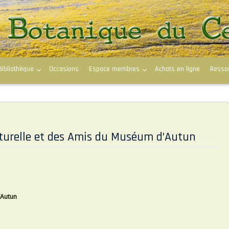
Bibliothèque
Occasions
Espace membres
Achats en ligne
Resso
Naturelle et des Amis du Muséum d’Autun
’Autun