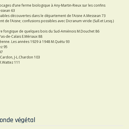
bocages d’une ferme biologique à Any-Martin-Rieux sur les confins
Messean 63
ables découvertes dans le département de l’Aisne A.Messean 73
 de l’Aisne; confusions possibles avec Dicranum viride (Sull.et Lesq.)
ire fongique de quelques bois du Sud-Amiénois M.Douchet 86
Pas-de-Calais E.Mériaux 88
innéenne. Les années 1929 à 1948 M.Quétu 93
ez 95
97
Cardon, J-L.Chardon 103
R.Wattez 111
onde végétal