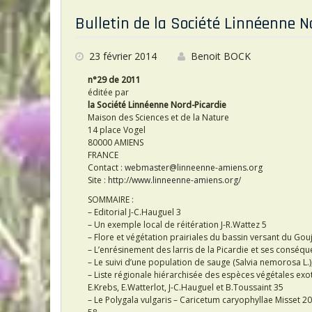
l
er
b
Bulletin de la Société Linnéenne N
o
o
23 février 2014
Benoit BOCK
k
n°29 de 2011
éditée par
la Société Linnéenne Nord-Picardie
Maison des Sciences et de la Nature
14 place Vogel
80000 AMIENS
FRANCE
Contact :
webmaster@linneenne-amiens.org
Site :
http://www.linneenne-amiens.org/
SOMMAIRE :
– Editorial J-C.Hauguel 3
– Un exemple local de réitération J-R.Wattez 5
– Flore et végétation prairiales du bassin versant du Go
– L’enrésinement des larris de la Picardie et ses conséqu
– Le suivi d’une population de sauge (Salvia nemorosa L.
– Liste régionale hiérarchisée des espèces végétales exot
E.Krebs, E.Watterlot, J-C.Hauguel et B.Toussaint 35
– Le Polygala vulgaris – Caricetum caryophyllae Misset 