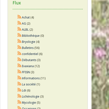
Flux
Achat
(4)
AG
(2)
ALBL
(2)
Bibliothèque
(0)
Bryologie
(4)
Bulletins
(56)
confidentiel
(6)
Débutants
(3)
Evaxiana
(12)
FFSSN
(3)
Informations
(11)
La société
(1)
Ldi
(6)
Lichénologie
(3)
Mycologie
(5)
Occasions
(2)