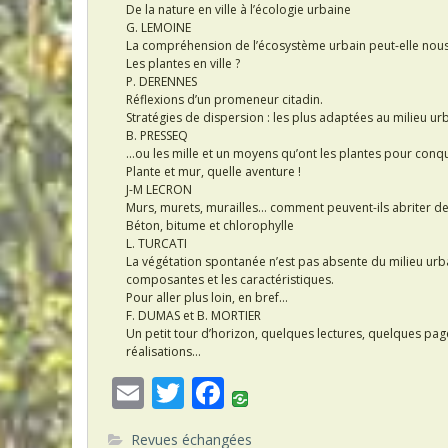
De la nature en ville à l’écologie urbaine
G. LEMOINE
La compréhension de l’écosystème urbain peut-elle nous ai
Les plantes en ville ?
P. DERENNES
Réflexions d’un promeneur citadin.
Stratégies de dispersion : les plus adaptées au milieu ur
B. PRESSEQ
…ou les mille et un moyens qu’ont les plantes pour conq
Plante et mur, quelle aventure !
J-M LECRON
Murs, murets, murailles… comment peuvent-ils abriter des
Béton, bitume et chlorophylle
L. TURCATI
La végétation spontanée n’est pas absente du milieu urbai
composantes et les caractéristiques.
Pour aller plus loin, en bref…
F. DUMAS et B. MORTIER
Un petit tour d’horizon, quelques lectures, quelques pag
réalisations…
E
T
F
m
w
ac
Revues échangées