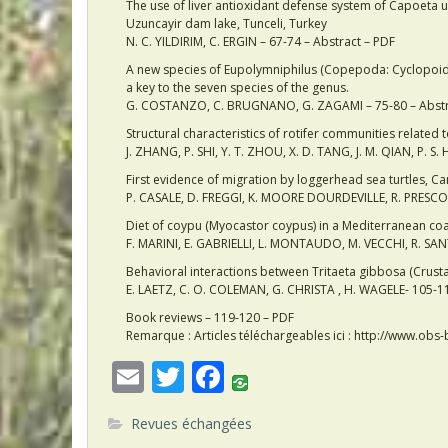
The use of liver antioxidant defense system of Capoeta u
Uzuncayir dam lake, Tunceli, Turkey
N. C. YILDIRIM, C. ERGIN – 67-74 – Abstract – PDF
A new species of Eupolymniphilus (Copepoda: Cyclopoida:
a key to the seven species of the genus.
G. COSTANZO, C. BRUGNANO, G. ZAGAMI – 75-80 – Abstr
Structural characteristics of rotifer communities related 
J. ZHANG, P. SHI, Y. T. ZHOU, X. D. TANG, J. M. QIAN, P. S
First evidence of migration by loggerhead sea turtles, C
P. CASALE, D. FREGGI, K. MOORE DOURDEVILLE, R. PRESCOT
Diet of coypu (Myocastor coypus) in a Mediterranean co
F. MARINI, E. GABRIELLI, L. MONTAUDO, M. VECCHI, R. SA
Behavioral interactions between Tritaeta gibbosa (Crus
E. LAETZ, C. O. COLEMAN, G. CHRISTA , H. WAGELE- 105-11
Book reviews – 119-120 – PDF
Remarque : Articles téléchargeables ici : http://www.obs
E
T
F
m
w
ac
Revues échangées
ai
itt
e