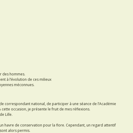
eur des hommes.
pent à l’évolution de ces milieux
citoyennes méconnues.
té de correspondant national, de participer à une séance de l’Académie
À cette occasion, je présente le fruit de mes réflexions.
e Lille.
un havre de conservation pour la flore. Cependant, un regard attentif
 sont alors permis.