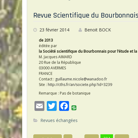
ai
itt
e
l
er
b
Revue Scientifique du Bourbonnais
o
o
23 février 2014
Benoit BOCK
k
de 2013
éditée par
la Société scientifique du Bourbonnais pour l’étude et la
M. Jacques AIMARD
20 Rue de la République
03000 AVERMES
FRANCE
Contact :
guillaume.nicole@wanadoo.fr
Site :
http://cths.fr/an/societe.php?id=3239
Remarque : Pas de botanique
E
T
F
m
w
ac
Revues échangées
ai
itt
e
l
er
b
N