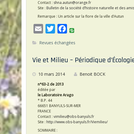
Contact :
shna.autun@orange.fr
Site :
Bulletin de la société d’histoire naturelle et des a
Remarque : Un article sur la flore de la ville d’Autun
E
T
F
m
w
ac
Revues échangées
ai
itt
e
l
er
b
Vie et Milieu – Périodique d’Écologi
o
o
10 mars 2014
Benoit BOCK
k
n°63-2 de 2013
éditée par
le Laboratoire Arago
* B.P. 44
66651 BANYULS-SUR-MER
FRANCE
Contact :
vimilieu@obs-banyuls.fr
Site :
http://www.obs-banyuls.fr/Viemilieu/
SOMMAIRE :