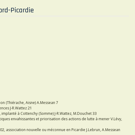
ord-Picardie
ujon (Thiérache, Aisne) A.Messean 7
ences J-R.Wattez 21
), implanté à Cottenchy (Somme) J-R.Wattez, M.Douchet 33
iques envahissantes et priorisation des actions de lutte à mener V.Lévy,
2002, association nouvelle ou méconnue en Picardie J.Lebrun, A.Messean