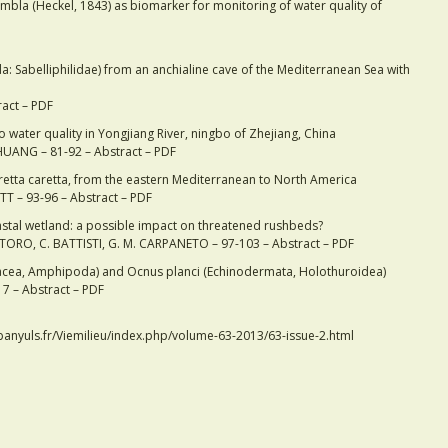
mbla (Heckel, 1843) as biomarker for monitoring of water quality of
 Sabelliphilidae) from an anchialine cave of the Mediterranean Sea with
act – PDF
to water quality in Yongjiang River, ningbo of Zhejiang, China
. HUANG – 81-92 – Abstract – PDF
aretta caretta, from the eastern Mediterranean to North America
T – 93-96 – Abstract – PDF
astal wetland: a possible impact on threatened rushbeds?
NTORO, C. BATTISTI, G. M. CARPANETO – 97-103 – Abstract – PDF
tacea, Amphipoda) and Ocnus planci (Echinodermata, Holothuroidea)
7 – Abstract – PDF
-banyuls.fr/Viemilieu/index.php/volume-63-2013/63-issue-2.html