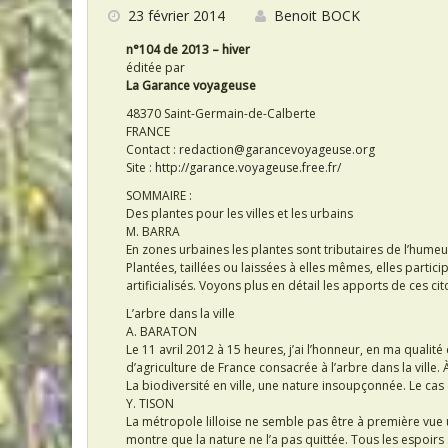
o
23 février 2014
Benoit BOCK
k
n°104 de 2013 – hiver
éditée par
La Garance voyageuse
48370 Saint-Germain-de-Calberte
FRANCE
Contact :
redaction@garancevoyageuse.org
Site :
http://garance.voyageuse.free.fr/
SOMMAIRE :
Des plantes pour les villes et les urbains
M. BARRA
En zones urbaines les plantes sont tributaires de l’hum
Plantées, taillées ou laissées à elles mêmes, elles partici
artificialisés. Voyons plus en détail les apports de ces 
L’arbre dans la ville
A. BARATON
Le 11 avril 2012 à 15 heures, j’ai l’honneur, en ma quali
d’agriculture de France consacrée à l’arbre dans la ville. 
La biodiversité en ville, une nature insoupçonnée. Le cas d
Y. TISON
La métropole lilloise ne semble pas être à première vue 
montre que la nature ne l’a pas quittée. Tous les espoirs