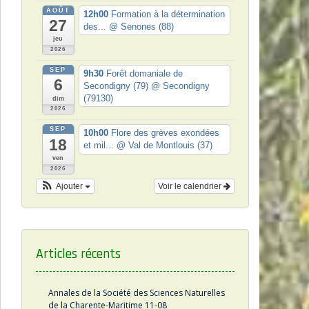
AOÛT
12h00
Formation à la détermination
27
des...
@ Senones (88)
jeu
2026
SEP
9h30
Forêt domaniale de
6
Secondigny (79)
@ Secondigny
(79130)
dim
2026
SEP
10h00
Flore des grèves exondées
18
et mil...
@ Val de Montlouis (37)
ven
2026
Ajouter
Voir le calendrier
Articles récents
Annales de la Société des Sciences Naturelles
de la Charente-Maritime 11-08