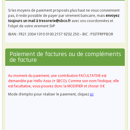
Si les moyens de paiement proposés plus haut ne vous conviennent
pas, il reste possible de payer par virement bancaire, mais
envoyez
toujours un mail à tresorerie@sbco.fr
avec vos coordonnées et
l’objet de votre virement SVP
IBAN : FR21 2004 1010 0100 2157 9Z02 250 – BIC : PSSTFRPPBOR
Paiement de factures ou de compléments
de facture
Au moment du paiement, une contribution FACULTATIVE est
demandée par Hello Asso (≠ SBCO). Comme son nom l’indique, elle
est facultative, vous pouvez donc la MODIFIER et choisir 0 €
Mode d’emploi pour réaliser le paiement, cliquez
ici