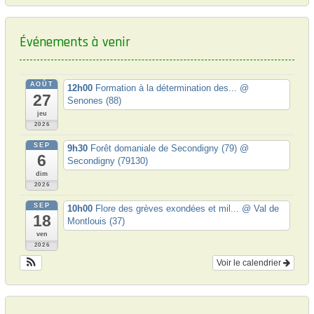
Événements à venir
AOÛT
12h00
Formation à la détermination des...
@
27
Senones (88)
jeu
2026
SEP
9h30
Forêt domaniale de Secondigny (79)
@
6
Secondigny (79130)
dim
2026
SEP
10h00
Flore des grèves exondées et mil...
@ Val de
18
Montlouis (37)
ven
2026
Voir le calendrier