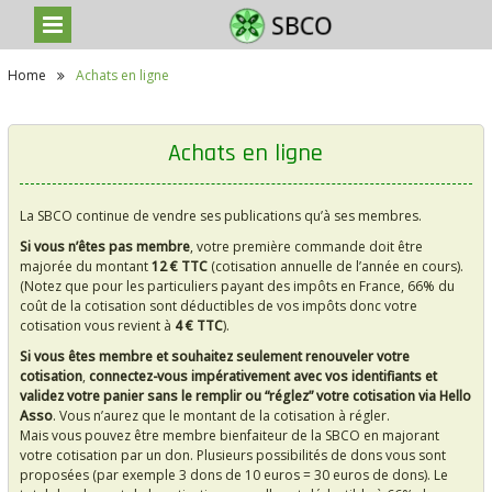
S
Home
Achats en ligne
k
i
p
t
Achats en ligne
o
c
o
La SBCO continue de vendre ses publications qu’à ses membres.
n
t
Si vous n’êtes pas membre
, votre première commande doit être
e
majorée du montant
12 € TTC
(cotisation annuelle de l’année en cours).
n
(Notez que pour les particuliers payant des impôts en France, 66% du
t
coût de la cotisation sont déductibles de vos impôts donc votre
cotisation vous revient à
4 € TTC
).
Si vous êtes membre et souhaitez seulement renouveler votre
cotisation
,
connectez-vous impérativement avec vos identifiants et
validez votre panier sans le remplir ou “réglez” votre cotisation via Hello
Asso
. Vous n’aurez que le montant de la cotisation à régler.
Mais vous pouvez être membre bienfaiteur de la SBCO en majorant
votre cotisation par un don. Plusieurs possibilités de dons vous sont
proposées (par exemple 3 dons de 10 euros = 30 euros de dons). Le