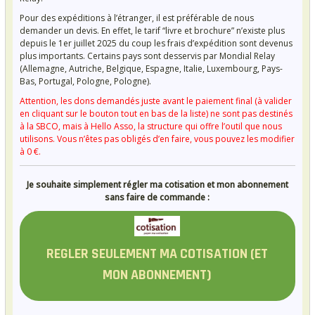
Pour des expéditions à l’étranger, il est préférable de nous
demander un devis. En effet, le tarif “livre et brochure” n’existe plus
depuis le 1er juillet 2025 du coup les frais d’expédition sont devenus
plus importants. Certains pays sont desservis par Mondial Relay
(Allemagne, Autriche, Belgique, Espagne, Italie, Luxembourg, Pays-
Bas, Portugal, Pologne, Pologne).
Attention, les dons demandés juste avant le paiement final (à valider
en cliquant sur le bouton tout en bas de la liste) ne sont pas destinés
à la SBCO, mais à Hello Asso, la structure qui offre l’outil que nous
utilisons. Vous n’êtes pas obligés d’en faire, vous pouvez les modifier
à 0 €.
Je souhaite simplement régler ma cotisation et mon abonnement
sans faire de commande :
REGLER SEULEMENT MA COTISATION (ET
MON ABONNEMENT)