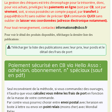
La gestion des chèques est très chronophage pour la trésorière, donc,
pour vos achats, privilégiez les
paiements en ligne
(soit par
CB
, soit par
virement
, soit, si vous possédez un compte paypal, par
transfert
à
paypal@sbco.fr) sans oublier de préciser
QUI
commande
QUOI
sans
oublier de
laisser vos coordonnées (adresse électronique notamment).
Pour tout renseignement, contactez
informations@sbco.fr
Pour voir le détail des produits disponibles, téléchargez la dernière liste des
publications :
Télécharger la liste des publications avec leur prix, leur poids et le
détail des frais de port
Paiement sécurisé en CB via Hello Asso :
adhésion, abonnement, n° spéciaux (sauf
en pdf)
Seul inconvénient de la méthode, si vous commandez des ouvrages,
il faudra que vous
calculiez vous même les frais de port
en fonction
de la masse de votre commande.
Par contre vous pourrez choisir entre
envoi postal
avec livraison en
boite à lettre ou envoi en
point relais
(moins cher) avec Mondial
Relay.