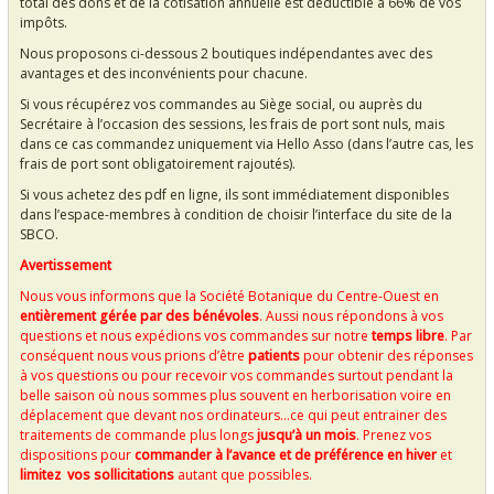
total des dons et de la cotisation annuelle est déductible à 66% de vos
impôts.
Nous proposons ci-dessous 2 boutiques indépendantes avec des
avantages et des inconvénients pour chacune.
Si vous récupérez vos commandes au Siège social, ou auprès du
Secrétaire à l’occasion des sessions, les frais de port sont nuls, mais
dans ce cas commandez uniquement via Hello Asso (dans l’autre cas, les
frais de port sont obligatoirement rajoutés).
Si vous achetez des pdf en ligne, ils sont immédiatement disponibles
dans l’espace-membres à condition de choisir l’interface du site de la
SBCO.
Avertissement
Nous vous informons que la Société Botanique du Centre-Ouest en
entièrement gérée par des bénévoles
. Aussi nous répondons à vos
questions et nous expédions vos commandes sur notre
temps libre
. Par
conséquent nous vous prions d’être
patients
pour obtenir des réponses
à vos questions ou pour recevoir vos commandes surtout pendant la
belle saison où nous sommes plus souvent en herborisation voire en
déplacement que devant nos ordinateurs…ce qui peut entrainer des
traitements de commande plus longs
jusqu’à un mois
. Prenez vos
dispositions pour
commander à l’avance et de préférence en hiver
et
limitez
vos sollicitations
autant que possibles.