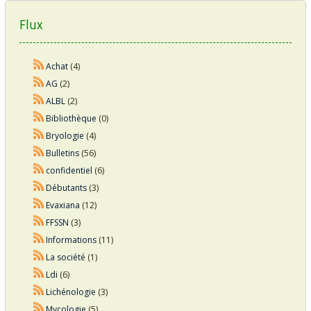
Flux
Achat
(4)
AG
(2)
ALBL
(2)
Bibliothèque
(0)
Bryologie
(4)
Bulletins
(56)
confidentiel
(6)
Débutants
(3)
Evaxiana
(12)
FFSSN
(3)
Informations
(11)
La société
(1)
Ldi
(6)
Lichénologie
(3)
Mycologie
(5)