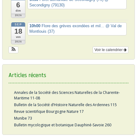
6
i
Secondigny (79130)
dim
c
2026
l
SEP
10h00
Flore des grèves exondées et mil...
@ Val de
18
e
Montlouis (37)
ven
s
2026
Voir le calendrier
Articles récents
Annales de la Société des Sciences Naturelles de la Charente-
Maritime 11-08
Bulletin de la Société d’Histoire Naturelle des Ardennes 115
Revue scientifique Bourgogne Nature 17
Munibe 73
Bulletin mycologique et botanique Dauphiné-Savoie 260