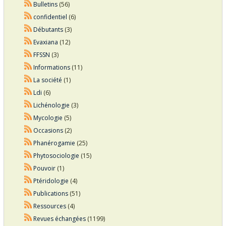
Bulletins
(56)
confidentiel
(6)
Débutants
(3)
Evaxiana
(12)
FFSSN
(3)
Informations
(11)
La société
(1)
Ldi
(6)
Lichénologie
(3)
Mycologie
(5)
Occasions
(2)
Phanérogamie
(25)
Phytosociologie
(15)
Pouvoir
(1)
Ptéridologie
(4)
Publications
(51)
Ressources
(4)
Revues échangées
(1199)