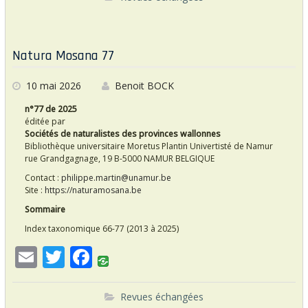
ai
itt
e
l
er
b
o
Natura Mosana 77
o
k
10 mai 2026
Benoit BOCK
n°77 de 2025
éditée par
Sociétés de naturalistes des provinces wallonnes
Bibliothèque universitaire Moretus Plantin Univertisté de Namur
rue Grandgagnage, 19 B-5000 NAMUR BELGIQUE
Contact :
philippe.martin@unamur.be
Site :
https://naturamosana.be
Sommaire
Index taxonomique 66-77 (2013 à 2025)
E
T
F
m
w
ac
ai
itt
e
Revues échangées