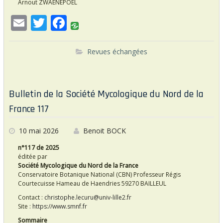
Arnout ZWAENEPOEL
E
T
F
m
w
ac
ai
itt
e
Revues échangées
l
er
b
o
Bulletin de la Société Mycologique du Nord de la
o
France 117
k
10 mai 2026
Benoit BOCK
n°117 de 2025
éditée par
Société Mycologique du Nord de la France
Conservatoire Botanique National (CBN) Professeur Régis
Courtecuisse Hameau de Haendries 59270 BAILLEUL
Contact :
christophe.lecuru@univ-lille2.fr
Site :
https://www.smnf.fr
Sommaire