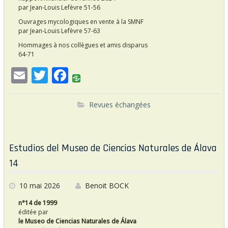
par Jean-Louis Lefèvre 51-56
Ouvrages mycologiques en vente à la SMNF
par Jean-Louis Lefèvre 57-63
Hommages à nos collègues et amis disparus
64-71
E
T
F
m
w
ac
ai
itt
e
Revues échangées
l
er
b
o
Estudios del Museo de Ciencias Naturales de Álava
o
14
k
10 mai 2026
Benoit BOCK
n°14 de 1999
éditée par
le Museo de Ciencias Naturales de Álava