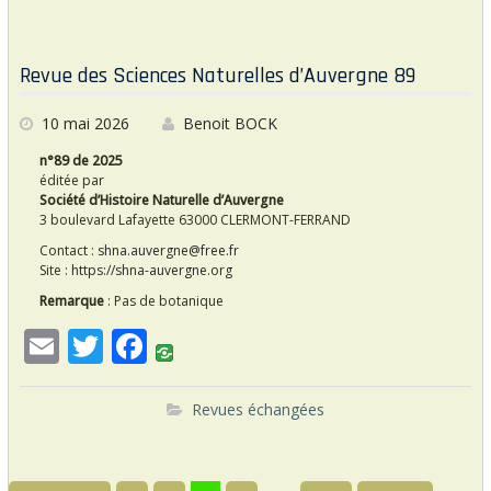
l
er
b
o
Revue des Sciences Naturelles d’Auvergne 89
o
k
10 mai 2026
Benoit BOCK
n°89 de 2025
éditée par
Société d’Histoire Naturelle d’Auvergne
3 boulevard Lafayette 63000 CLERMONT-FERRAND
Contact :
shna.auvergne@free.fr
Site :
https://shna-auvergne.org
Remarque
: Pas de botanique
E
T
F
m
w
ac
ai
itt
e
Revues échangées
l
er
b
N
o