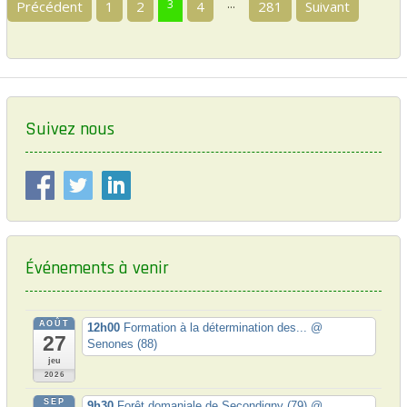
3
…
Précédent
1
2
4
281
Suivant
a
o
v
k
i
g
a
Suivez nous
t
i
o
n
d
Événements à venir
e
s
AOÛT
12h00
Formation à la détermination des...
@
a
27
Senones (88)
jeu
r
2026
t
SEP
9h30
Forêt domaniale de Secondigny (79)
@