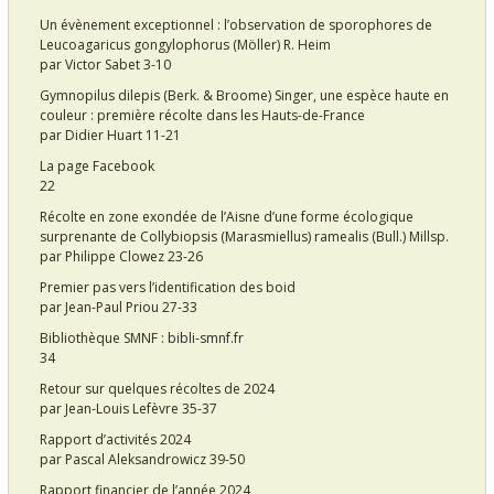
Un évènement exceptionnel : l’observation de sporophores de
Leucoagaricus gongylophorus (Möller) R. Heim
par Victor Sabet 3-10
Gymnopilus dilepis (Berk. & Broome) Singer, une espèce haute en
couleur : première récolte dans les Hauts-de-France
par Didier Huart 11-21
La page Facebook
22
Récolte en zone exondée de l’Aisne d’une forme écologique
surprenante de Collybiopsis (Marasmiellus) ramealis (Bull.) Millsp.
par Philippe Clowez 23-26
Premier pas vers l’identification des boid
par Jean-Paul Priou 27-33
Bibliothèque SMNF :
bibli-smnf.fr
34
Retour sur quelques récoltes de 2024
par Jean-Louis Lefèvre 35-37
Rapport d’activités 2024
par Pascal Aleksandrowicz 39-50
Rapport financier de l’année 2024