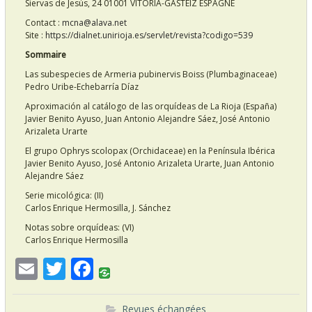
Siervas de Jesús, 24 01001 VITORIA-GASTEIZ ESPAGNE
Contact :
mcna@alava.net
Site :
https://dialnet.unirioja.es/servlet/revista?codigo=539
Sommaire
Las subespecies de Armeria pubinervis Boiss (Plumbaginaceae)
Pedro Uribe-Echebarría Díaz
Aproximación al catálogo de las orquídeas de La Rioja (España)
Javier Benito Ayuso, Juan Antonio Alejandre Sáez, José Antonio
Arizaleta Urarte
El grupo Ophrys scolopax (Orchidaceae) en la Península Ibérica
Javier Benito Ayuso, José Antonio Arizaleta Urarte, Juan Antonio
Alejandre Sáez
Serie micológica: (II)
Carlos Enrique Hermosilla, J. Sánchez
Notas sobre orquídeas: (VI)
Carlos Enrique Hermosilla
E
T
F
m
w
ac
Revues échangées