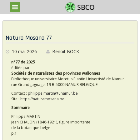
S
k
P
i
o
p
Natura Mosana 77
t
s
o
c
10 mai 2026
Benoit BOCK
t
o
s
n
n°77 de 2025
t
éditée par
e
Sociétés de naturalistes des provinces wallonnes
n
Bibliothèque universitaire Moretus Plantin Univertisté de Namur
t
rue Grandgagnage, 19 B-5000 NAMUR BELGIQUE
Contact :
philippe.martin@unamur.be
Site :
https://naturamosana.be
Sommaire
Philippe MARTIN
Jean CHALON (1846-1921), figure importante
de la botanique belge
p.1