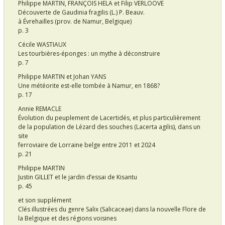
Philippe MARTIN, FRANÇOIS HELA et Filip VERLOOVE
Découverte de Gaudinia fragilis (L.) P. Beauv.
à Évrehailles (prov. de Namur, Belgique)
p. 3
Cécile WASTIAUX
Les tourbières-éponges : un mythe à déconstruire
p. 7
Philippe MARTIN et Johan YANS
Une météorite est-elle tombée à Namur, en 1868?
p. 17
Annie REMACLE
Évolution du peuplement de Lacertidés, et plus particulièrement
de la population de Lézard des souches (Lacerta agilis), dans un
site
ferroviaire de Lorraine belge entre 2011 et 2024
p. 21
Philippe MARTIN
Justin GILLET et le jardin d’essai de Kisantu
p. 45
et son supplément
Clés illustrées du genre Salix (Salicaceae) dans la nouvelle Flore de
la Belgique et des régions voisines