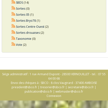
SBDS
(14)
Sorties
(0)
Sorties 05
(1)
Sorties Bryo78
(1)
Sorties Centre-Ouest
(2)
Sorties drouaises
(2)
Taxonomie
(0)
Vote
(2)
Siège administratif : 1 rue Armand Dupont - 28500 VERNOUILLET - tel. : 07 55
64 00 68
Envoi des chèques à : SBCO - 8 clos Vaugirard - 37400 AMBOISE
president@sbco.fr
|
tresorier@sbco.fr
|
secretaire@sbco.fr
|
publication@sbco.fr
|
webmaster@sbco.fr
Connexion