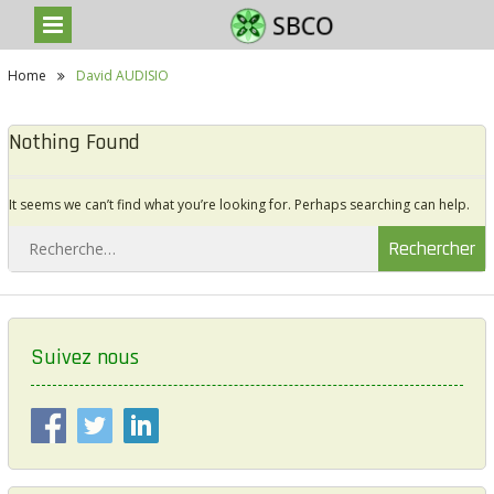
S
Home
David AUDISIO
k
i
p
Nothing Found
t
o
c
o
It seems we can’t find what you’re looking for. Perhaps searching can help.
n
R
t
e
e
c
n
h
t
e
r
Suivez nous
c
h
e
r
: