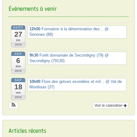
Événements à venir
AOÛT
12h00
Formation à la détermination des...
@
27
Senones (88)
jeu
2026
SEP
9h30
Forêt domaniale de Secondigny (79)
@
6
Secondigny (79130)
dim
2026
SEP
10h00
Flore des grèves exondées et mil...
@ Val de
18
Montlouis (37)
ven
2026
Voir le calendrier
Articles récents