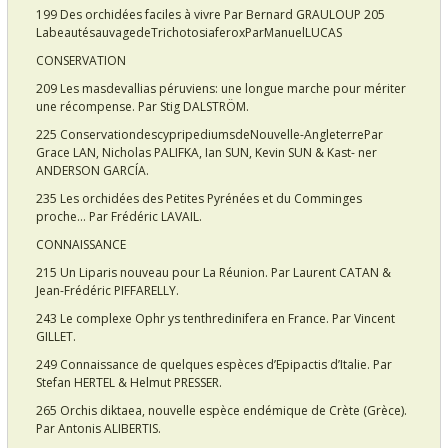
199 Des orchidées faciles à vivre Par Bernard GRAULOUP 205
LabeautésauvagedeTrichotosiaferoxParManuelLUCAS
CONSERVATION
209 Les masdevallias péruviens: une longue marche pour mériter
une récompense. Par Stig DALSTRÖM.
225 ConservationdescypripediumsdeNouvelle-AngleterrePar
Grace LAN, Nicholas PALIFKA, Ian SUN, Kevin SUN & Kast- ner
ANDERSON GARCÍA.
235 Les orchidées des Petites Pyrénées et du Comminges
proche… Par Frédéric LAVAIL.
CONNAISSANCE
215 Un Liparis nouveau pour La Réunion. Par Laurent CATAN &
Jean-Frédéric PIFFARELLY.
243 Le complexe Ophr ys tenthredinifera en France. Par Vincent
GILLET.
249 Connaissance de quelques espèces d’Epipactis d’Italie. Par
Stefan HERTEL & Helmut PRESSER.
265 Orchis diktaea, nouvelle espèce endémique de Crète (Grèce).
Par Antonis ALIBERTIS.