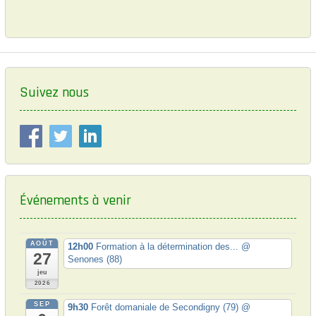
k
i
v
t
i
p
g
o
o
a
u
s
s
t
t
p
:
Suivez nous
i
o
o
s
t
n
:
d
e
Événements à venir
l
’
a
AOÛT
12h00
Formation à la détermination des...
@
27
Senones (88)
r
jeu
t
2026
i
SEP
9h30
Forêt domaniale de Secondigny (79)
@