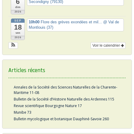
6
Secondigny (79130)
c
dim
2026
l
SEP
e
10h00
Flore des grèves exondées et mil...
@ Val de
18
Montlouis (37)
ven
2026
Voir le calendrier
Articles récents
Annales de la Société des Sciences Naturelles de la Charente-
Maritime 11-08
Bulletin de la Société d’Histoire Naturelle des Ardennes 115
Revue scientifique Bourgogne Nature 17
Munibe 73
Bulletin mycologique et botanique Dauphiné-Savoie 260