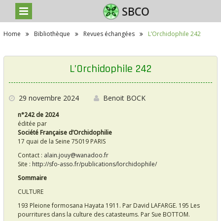
S
Home
Bibliothèque
Revues échangées
L’Orchidophile 242
k
i
p
t
L’Orchidophile 242
o
c
o
n
29 novembre 2024
Benoit BOCK
t
n°242 de 2024
e
éditée par
n
Société Française d’Orchidophilie
t
17 quai de la Seine 75019 PARIS
Contact :
alain.jouy@wanadoo.fr
Site :
http://sfo-asso.fr/publications/lorchidophile/
Sommaire
CULTURE
193 Pleione formosana Hayata 1911. Par David LAFARGE. 195 Les
pourritures dans la culture des catasteums. Par Sue BOTTOM.