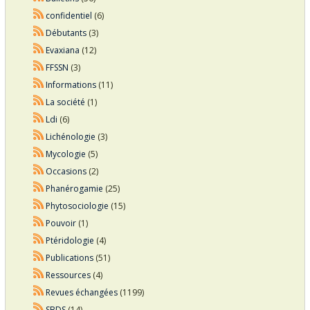
confidentiel
(6)
Débutants
(3)
Evaxiana
(12)
FFSSN
(3)
Informations
(11)
La société
(1)
Ldi
(6)
Lichénologie
(3)
Mycologie
(5)
Occasions
(2)
Phanérogamie
(25)
Phytosociologie
(15)
Pouvoir
(1)
Ptéridologie
(4)
Publications
(51)
Ressources
(4)
Revues échangées
(1199)
SBDS
(14)