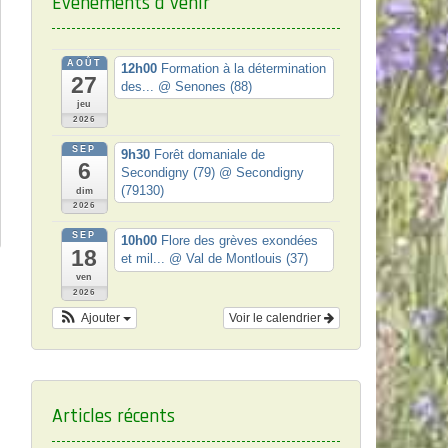
Événements à venir
AOÛT
12h00
Formation à la détermination
27
des...
@ Senones (88)
jeu
2026
SEP
9h30
Forêt domaniale de
6
Secondigny (79)
@ Secondigny
(79130)
dim
2026
SEP
10h00
Flore des grèves exondées
18
et mil...
@ Val de Montlouis (37)
ven
2026
Ajouter
Voir le calendrier
Articles récents