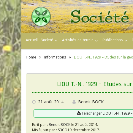
S
k
i
p
t
o
c
Accueil
Société
Activités de terrain
Publications
o
n
t
e
Home
Informations
LIOU T.-N., 1929 – Etudes sur la g
n
t
LIOU T.-N., 1929 – Etudes s
21 août 2014
Benoit BOCK
Télécharger LIOU T.-N., 1929 
Ecrit par :
Benoit BOCK
le 21 août 2014.
Mis à jour par :
SBCO
19 décembre 2017.