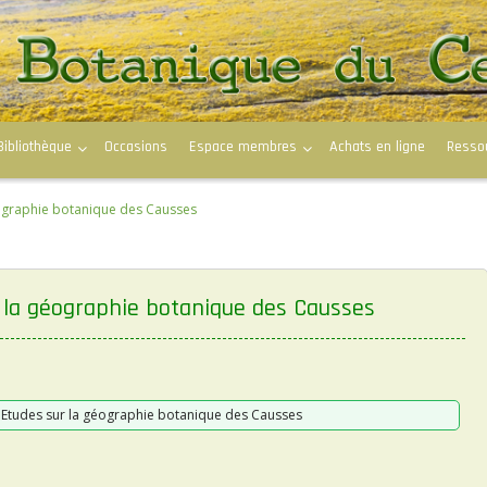
Bibliothèque
Occasions
Espace membres
Achats en ligne
Resso
éographie botanique des Causses
ur la géographie botanique des Causses
– Etudes sur la géographie botanique des Causses