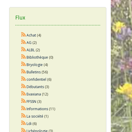
Flux
Achat
(4)
AG
(2)
ALBL
(2)
Bibliothèque
(0)
Bryologie
(4)
Bulletins
(56)
confidentiel
(6)
Débutants
(3)
Evaxiana
(12)
FFSSN
(3)
Informations
(11)
La société
(1)
Ldi
(6)
Lichénologie
(3)