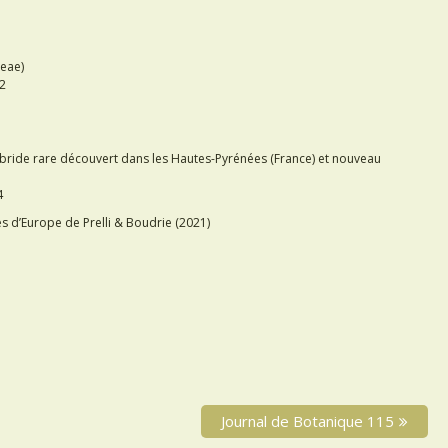
ceae)
2
ybride rare découvert dans les Hautes-Pyrénées (France) et nouveau
4
es d’Europe de Prelli & Boudrie (2021)
N
Journal de Botanique 115
e