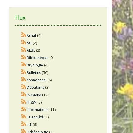
Flux
Achat
(4)
AG
(2)
ALBL
(2)
Bibliothèque
(0)
Bryologie
(4)
Bulletins
(56)
confidentiel
(6)
Débutants
(3)
Evaxiana
(12)
FFSSN
(3)
Informations
(11)
La société
(1)
Ldi
(6)
Lichénologie
(3)