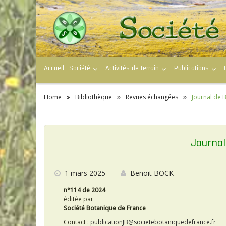
S
k
i
p
t
o
c
Accueil
Société
Activités de terrain
Publications
o
n
t
e
Home
Bibliothèque
Revues échangées
Journal de 
n
t
Journal
1 mars 2025
Benoit BOCK
n°114 de 2024
éditée par
Société Botanique de France
Contact :
publicationJB@societebotaniquedefrance.fr