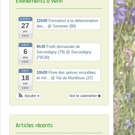
Événements à venir
AOÛT
12h00
Formation à la détermination
27
des...
@ Senones (88)
jeu
2026
SEP
9h30
Forêt domaniale de
6
Secondigny (79)
@ Secondigny
(79130)
dim
2026
SEP
10h00
Flore des grèves exondées
18
et mil...
@ Val de Montlouis (37)
ven
2026
Ajouter
Voir le calendrier
Articles récents