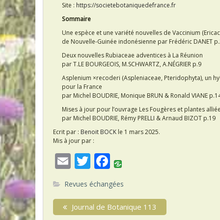
Site :
https://societebotaniquedefrance.fr
Sommaire
Une espèce et une variété nouvelles de Vaccinium (Erica
de Nouvelle-Guinée indonésienne par Frédéric DANET p.
Deux nouvelles Rubiaceae adventices à La Réunion
par T.LE BOURGEOIS, M.SCHWARTZ, A.NÉGRIER p.9
Asplenium ×recoderi (Aspleniaceae, Pteridophyta), un h
pour la France
par Michel BOUDRIE, Monique BRUN & Ronald VIANE p.1
Mises à jour pour l’ouvrage Les Fougères et plantes allié
par Michel BOUDRIE, Rémy PRELLI & Arnaud BIZOT p.19
Ecrit par :
Benoit BOCK
le 1 mars 2025.
Mis à jour par :
E
T
F
m
w
ac
Revues échangées
ai
itt
e
N
l
er
b
P
Journal de Botanique 113
a
r