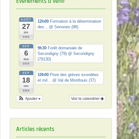
Événements à venir
AOÛT
12h00
Formation à la détermination
27
des...
@ Senones (88)
jeu
2026
SEP
9h30
Forêt domaniale de
6
Secondigny (79)
@ Secondigny
(79130)
dim
2026
SEP
10h00
Flore des grèves exondées
18
et mil...
@ Val de Montlouis (37)
ven
2026
Ajouter
Voir le calendrier
Articles récents