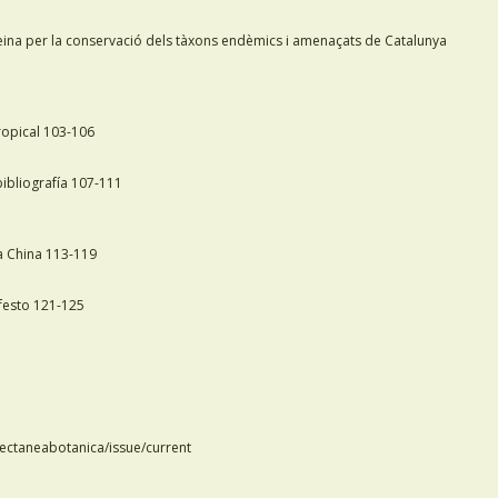
a eina per la conservació dels tàxons endèmics i amenaçats de Catalunya
tropical 103-106
bibliografía 107-111
a China 113-119
ifesto 121-125
llectaneabotanica/issue/current