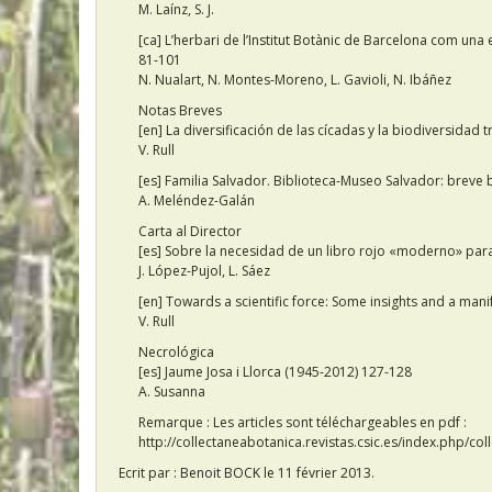
M. Laínz, S. J.
[ca] L’herbari de l’Institut Botànic de Barcelona com un
81-101
N. Nualart, N. Montes-Moreno, L. Gavioli, N. Ibáñez
Notas Breves
[en] La diversificación de las cícadas y la biodiversidad 
V. Rull
[es] Familia Salvador. Biblioteca-Museo Salvador: breve 
A. Meléndez-Galán
Carta al Director
[es] Sobre la necesidad de un libro rojo «moderno» par
J. López-Pujol, L. Sáez
[en] Towards a scientific force: Some insights and a man
V. Rull
Necrológica
[es] Jaume Josa i Llorca (1945-2012) 127-128
A. Susanna
Remarque : Les articles sont téléchargeables en pdf :
http://collectaneabotanica.revistas.csic.es/index.php/co
Ecrit par :
Benoit BOCK
le 11 février 2013.