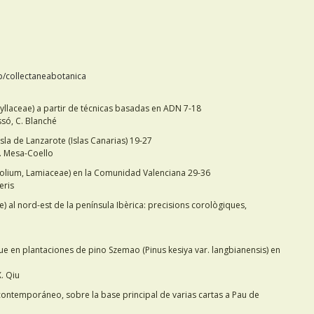
hp/collectaneabotanica
yllaceae) a partir de técnicas basadas en ADN 7-18
assó, C. Blanché
sla de Lanzarote (Islas Canarias) 19-27
R. Mesa-Coello
 Polium, Lamiaceae) en la Comunidad Valenciana 29-36
eris
) al nord-est de la península Ibèrica: precisions corològiques,
ue en plantaciones de pino Szemao (Pinus kesiya var. langbianensis) en
X. Qiu
 contemporáneo, sobre la base principal de varias cartas a Pau de