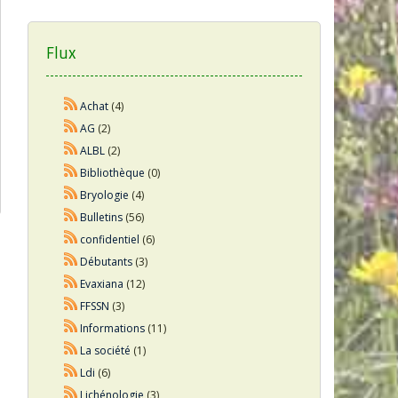
Flux
Achat
(4)
AG
(2)
ALBL
(2)
Bibliothèque
(0)
Bryologie
(4)
Bulletins
(56)
confidentiel
(6)
Débutants
(3)
Evaxiana
(12)
FFSSN
(3)
Informations
(11)
La société
(1)
Ldi
(6)
Lichénologie
(3)