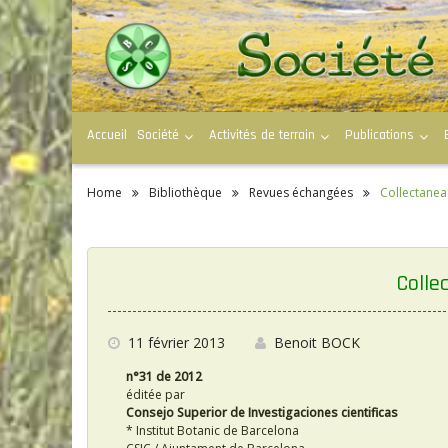
S
k
i
p
t
o
c
Accueil
Société
Activités de terrain
Publications
o
n
t
e
Home
Bibliothèque
Revues échangées
Collectanea
n
t
Colle
11 février 2013
Benoit BOCK
n°31 de 2012
éditée par
Consejo Superior de Investigaciones cientificas
* Institut Botanic de Barcelona