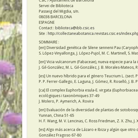
CSIC / Ajuntament de Barcelona
Servei de Biblioteca
Passeig del Migdia, s/n.
08038 BARCELONA
ESPAGNE
Contact :
biblioteca@ibb.csic.es
Site :
http://collectaneabotanica.revistas.csic.es/index.p
SOMMAIRE :
[en] Diversidad genética de Silene sennenii Pau (Caryoph
S. López-Vinyallonga, J. López-Pujol, M. C. Martinell, S. M
[en] Vicia vulcanorum (Fabaceae), nueva especie para la i
J. Gil-González, M. L. Gil-González, J. B. Morales-Mateos, 
[es] Un nuevo híbrido para el género Teucrium L. (sect.
P. P. Ferrer-Gallego, E. Laguna, J. Gómez, R. Roselló, J. B. P
[ca] El complex Euphorbia esula-E. virgata (Euphorbiaceae
ecològiques i taxonòmiques 37-49
J. Molero, P. Aymerich, A. Rovira
[en] Evaluación de la diversidad de plantas de sotobosq
Yunnan, China 51-65
H. F. Wang, M. V. Lencinas, C. Ross Friedman, Z. X. Zhu, J. 
[es] Algo más acerca de Lázaro e Ibiza y algún que otro
González Fragoso 67-80